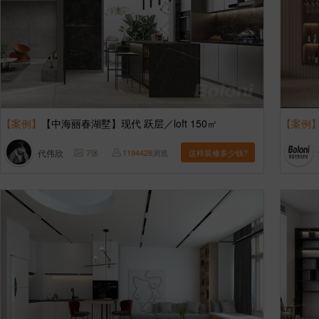
【案例】
【中海丽春湖墅】现代 跃层／loft 150㎡
【案例
代伟欣
7
张
1194428
浏览
这样装修多少钱?