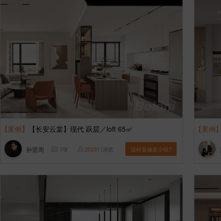
【案例】
【长安云棠】现代 跃层／loft 65㎡
【案例
孙贤周
7
张
202311
浏览
这样装修多少钱?