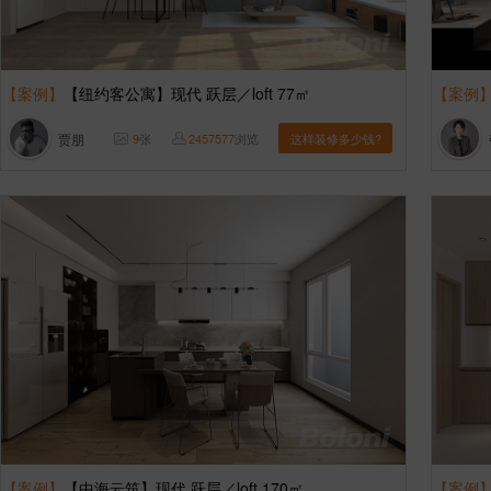
【案例】
【纽约客公寓】现代 跃层／loft 77㎡
【案例
贾朋
9
张
2457577
浏览
这样装修多少钱?
【案例】
【中海云筑】现代 跃层／loft 170㎡
【案例