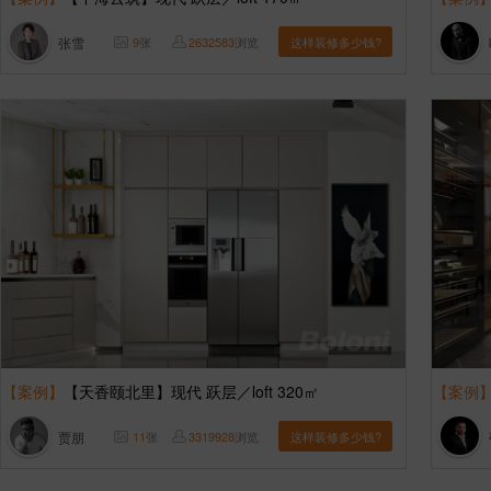
张雪
9
张
2632583
浏览
这样装修多少钱?
【案例】
【天香颐北里】现代 跃层／loft 320㎡
【案例
贾朋
11
张
3319928
浏览
这样装修多少钱?