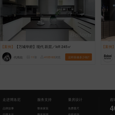
【案例】
【万城华府】现代 跃层／loft 245㎡
【案例
代伟欣
11
张
4105163
浏览
这样装修多少钱?
走进博洛尼
服务支持
量房设计
咨
4
品牌故事
整体家装
免费量尺
品牌大片
整体厨房
在线咨询