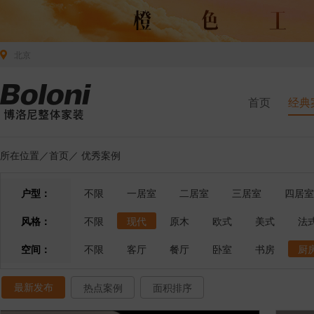
北京
首页
经典
所在位置／
首页
／
优秀案例
户型：
不限
一居室
二居室
三居室
四居室
风格：
不限
现代
原木
欧式
美式
法
空间：
不限
客厅
餐厅
卧室
书房
厨
最新发布
热点案例
面积排序