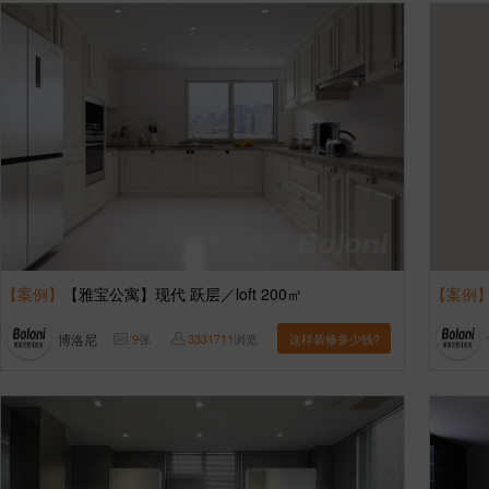
【案例】
【雅宝公寓】现代 跃层／loft 200㎡
【案例
博洛尼
9
张
3331711
浏览
这样装修多少钱?