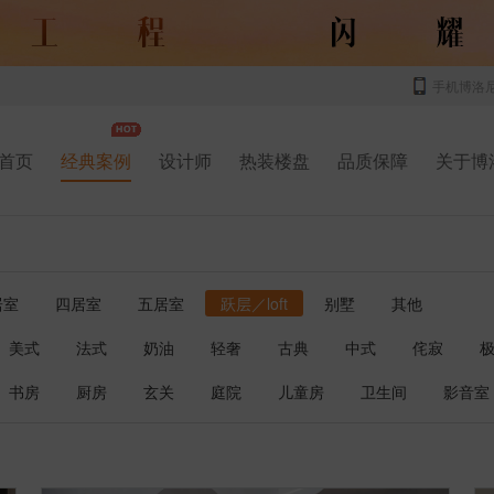
手机博洛
首页
经典案例
设计师
热装楼盘
品质保障
关于博
居室
四居室
五居室
跃层／loft
别墅
其他
美式
法式
奶油
轻奢
古典
中式
侘寂
书房
厨房
玄关
庭院
儿童房
卫生间
影音室