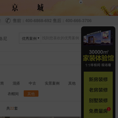
×
售前：400-6868-692 售后：400-666-3706
尼
洛尼
优秀案例
极简
混搭
中古
实景案例
其他
衣帽间
其他
共
套
22
1