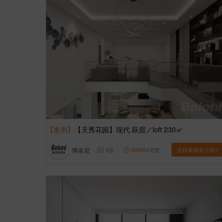
【案例】
【天秀花园】现代 跃层／loft 230㎡
博洛尼
9
张
509954
浏览
这样装修多少钱?