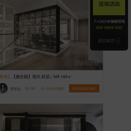
400-6868-692
案例】
【惠生园】现代 跃层／loft 143㎡
李世会
7
张
1224005
浏览
这样装修多少钱?