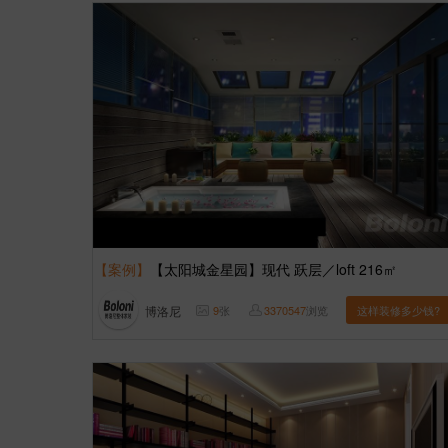
【案例】
【太阳城金星园】现代 跃层／loft 216㎡
博洛尼
9
张
3370547
浏览
这样装修多少钱?