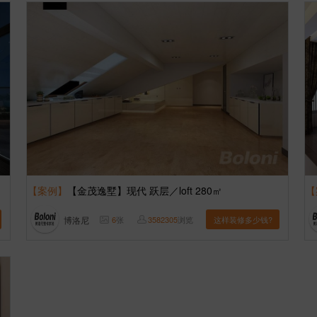
【案例】
【金茂逸墅】现代 跃层／loft 280㎡
【
博洛尼
6
张
3582305
浏览
这样装修多少钱?