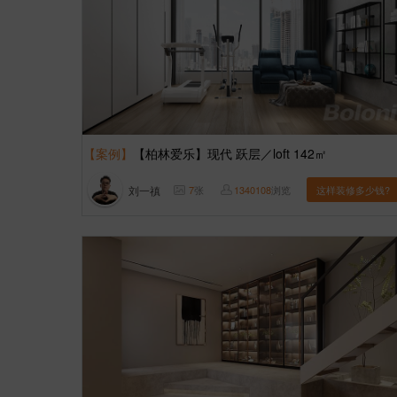
【案例】
【柏林爱乐】现代 跃层／loft 142㎡
刘一禛
7
张
1340108
浏览
这样装修多少钱?