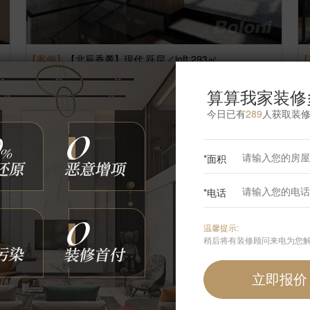
【案例】
【北辰香麓】现代 跃层／loft 293㎡
【
谢岳
6
张
2735048
浏览
这样装修多少钱?
算算我家装修
今日已有
289
人获取装
*面积
*电话
温馨提示:
稍后将有装修顾问来电为您
【案例】
【常青园】现代 跃层／loft 400㎡
【