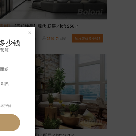
案例】
【五矿铭品】现代 跃层／loft 256㎡
×
博洛尼
8
张
2740174
浏览
这样装修多少钱?
多少钱
修预算
解读报价
案例】
【马家堡】现代 跃层／loft 100㎡