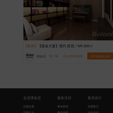
【案例】
【嘉金大厦】现代 跃层／loft 200㎡
博洛尼
7
张
4075278
浏览
这样装修多少钱?
走进博洛尼
服务支持
量房设计
品牌故事
整体家装
免费量尺
品牌大片
整体厨房
在线咨询