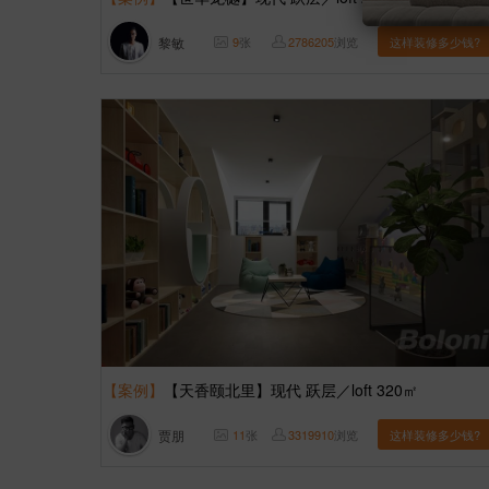
黎敏
9
张
2786205
浏览
这样装修多少钱?
【案例】
【天香颐北里】现代 跃层／loft 320㎡
贾朋
11
张
3319910
浏览
这样装修多少钱?