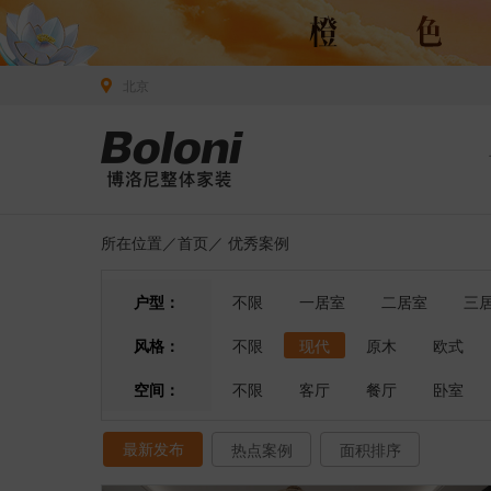
北京
所在位置／
首页
／
优秀案例
户型：
不限
一居室
二居室
三
风格：
不限
现代
原木
欧式
空间：
不限
客厅
餐厅
卧室
最新发布
热点案例
面积排序