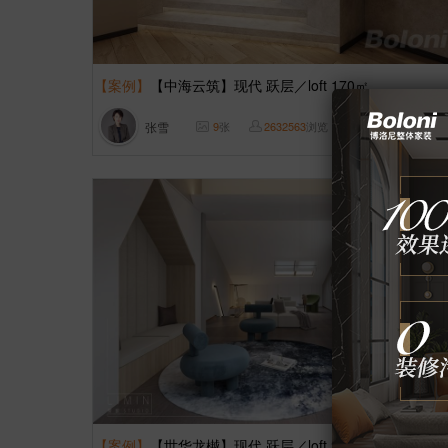
【案例】
【中海云筑】现代 跃层／loft 170㎡
张雪
9
张
2632563
浏览
这样装修多少钱?
【案例】
【世华龙樾】现代 跃层／loft 283㎡