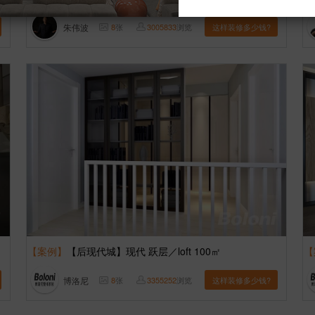
朱伟波
8
张
3005833
浏览
这样装修多少钱?
【案例】
【后现代城】现代 跃层／loft 100㎡
【
博洛尼
8
张
3355252
浏览
这样装修多少钱?