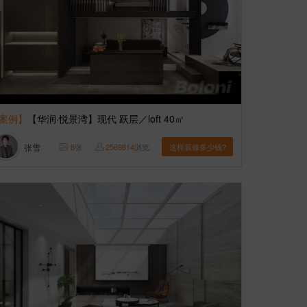
案例】
【华润·悦景湾】现代 跃层／loft 40㎡
张雪
8
张
2569814
浏览
这样装修多少钱?