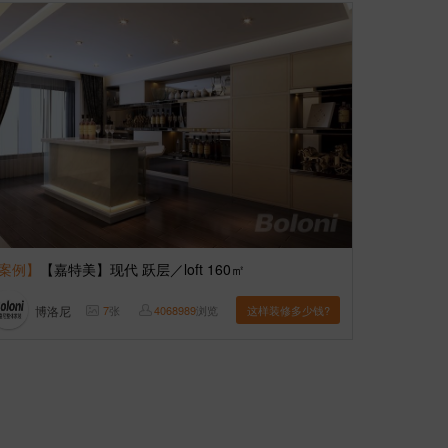
案例】
【嘉特美】现代 跃层／loft 160㎡
博洛尼
7
张
4068989
浏览
这样装修多少钱?