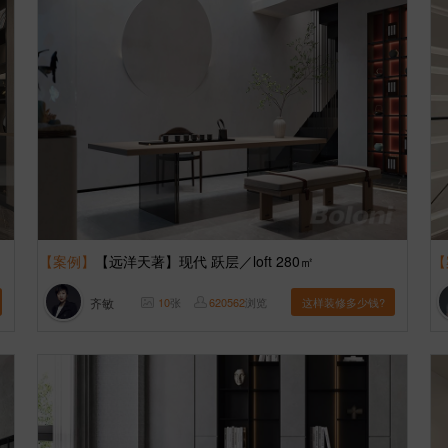
【案例】
【远洋天著】现代 跃层／loft 280㎡
【
齐敏
10
张
620562
浏览
这样装修多少钱?