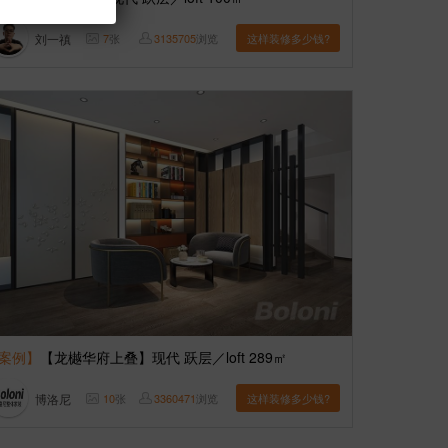
刘一禛
7
张
3135705
浏览
这样装修多少钱?
案例】
【龙樾华府上叠】现代 跃层／loft 289㎡
博洛尼
10
张
3360471
浏览
这样装修多少钱?