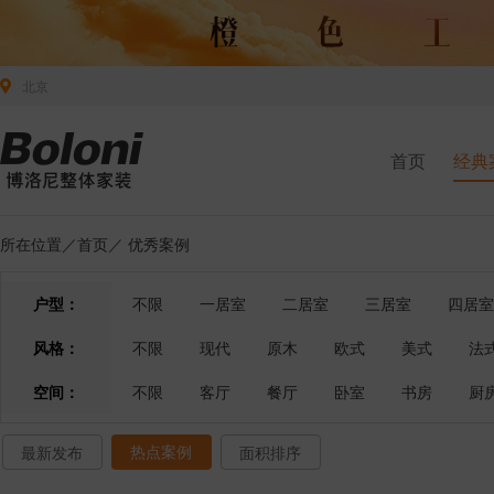
北京
首页
经典
所在位置／
首页
／
优秀案例
户型：
不限
一居室
二居室
三居室
四居室
风格：
不限
现代
原木
欧式
美式
法
空间：
不限
客厅
餐厅
卧室
书房
厨
热点案例
最新发布
面积排序