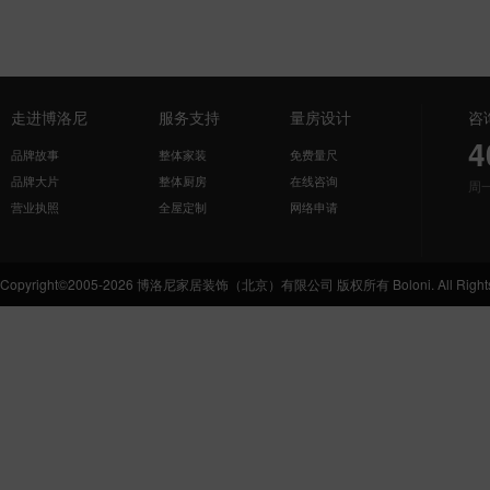
走进博洛尼
服务支持
量房设计
咨
4
品牌故事
整体家装
免费量尺
品牌大片
整体厨房
在线咨询
周
营业执照
全屋定制
网络申请
Copyright©2005-2026 博洛尼家居装饰（北京）有限公司 版权所有 Boloni. All Rights 