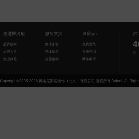
走进博洛尼
服务支持
量房设计
咨
4
品牌故事
整体家装
免费量尺
品牌大片
整体厨房
在线咨询
周
营业执照
全屋定制
网络申请
Copyright©2005-2026 博洛尼家居装饰（北京）有限公司 版权所有 Boloni. All Rights 