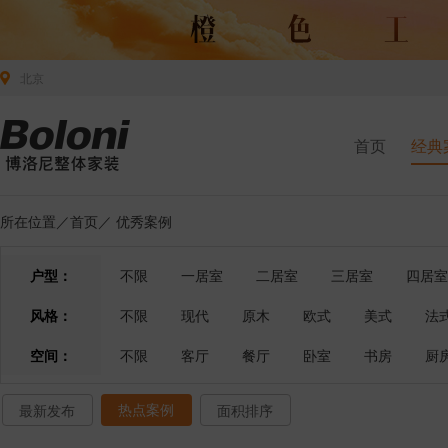
北京
首页
经典
所在位置／
首页
／
优秀案例
户型：
不限
一居室
二居室
三居室
四居室
风格：
不限
现代
原木
欧式
美式
法
空间：
不限
客厅
餐厅
卧室
书房
厨
热点案例
最新发布
面积排序