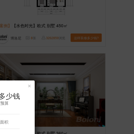
案例】
【水色时光】欧式 别墅 450㎡
博洛尼
8
张
3262859
浏览
这样装修多少钱?
×
多少钱
修预算
案例】
【观山源墅】欧式 别墅 360㎡