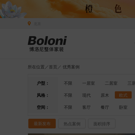
北京
所在位置／
首页
／
优秀案例
户型：
不限
一居室
二居室
三
风格：
不限
现代
原木
欧式
空间：
不限
客厅
餐厅
卧室
最新发布
热点案例
面积排序