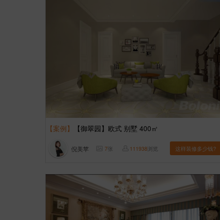
【案例】
【御翠园】欧式 别墅 400㎡
倪美苹
7
张
111938
浏览
这样装修多少钱?