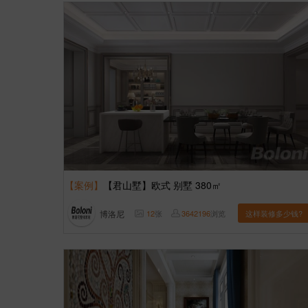
【案例】
【君山墅】欧式 别墅 380㎡
博洛尼
12
张
3642196
浏览
这样装修多少钱?