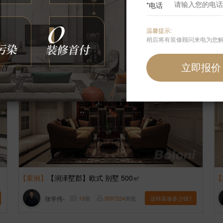
*电话
刘航
8
张
3359797
浏览
这样装修多少钱?
温馨提示:
稍后将有装修顾问来电为您
【案例】
【润泽墅郡】欧式 别墅 500㎡
【
张学伟-
13
张
3597224
浏览
这样装修多少钱?