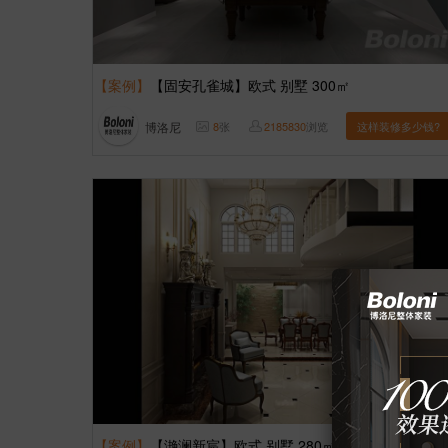
【案例】
【固安孔雀城】欧式 别墅 300㎡
博洛尼
8
张
2185830
浏览
这样装修多少钱?
【案例】
【滟澜新宸】欧式 别墅 280㎡