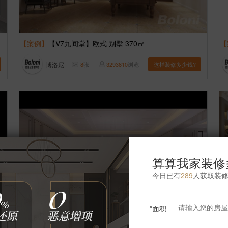
【案例】
【V7九间堂】欧式 别墅 370㎡
【
博洛尼
8
张
3293810
浏览
这样装修多少钱?
算算我家装修
今日已有
289
人获取装
*面积
【案例】
【润泽御府】欧式 别墅 1000㎡
【