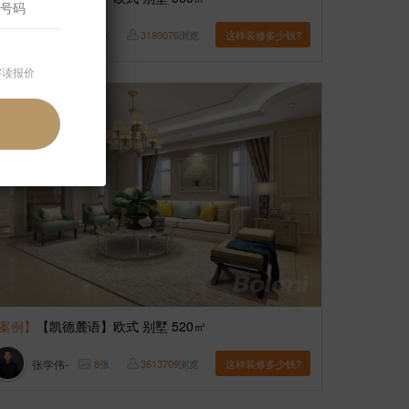
博洛尼
6
张
3189076
浏览
这样装修多少钱?
解读报价
案例】
【凯德麓语】欧式 别墅 520㎡
张学伟-
8
张
3613709
浏览
这样装修多少钱?