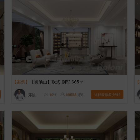
【案例】
【御汤山】欧式 别墅 665㎡
【
郑波
10
张
108538
浏览
这样装修多少钱?