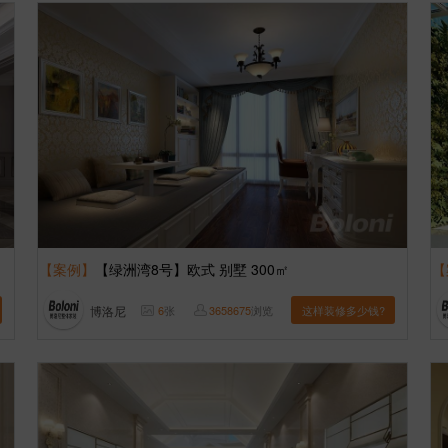
【案例】
【绿洲湾8号】欧式 别墅 300㎡
【
博洛尼
6
张
3658675
浏览
这样装修多少钱?