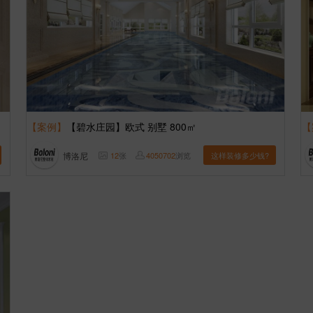
【案例】
【碧水庄园】欧式 别墅 800㎡
【
博洛尼
12
张
4050702
浏览
这样装修多少钱?