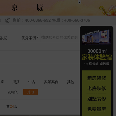
×
售前：400-6868-692 售后：400-666-3706
尼
洛尼
优秀案例
极简
混搭
中古
实景案例
其他
衣帽间
其他
共
套
24
1