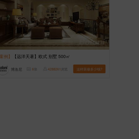
案例】
【远洋天著】欧式 别墅 500㎡
博洛尼
6
张
4288261
浏览
这样装修多少钱?