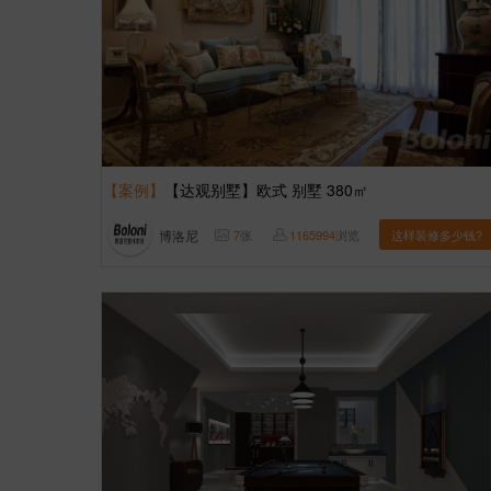
【案例】
【达观别墅】欧式 别墅 380㎡
博洛尼
7
张
1165994
浏览
这样装修多少钱?