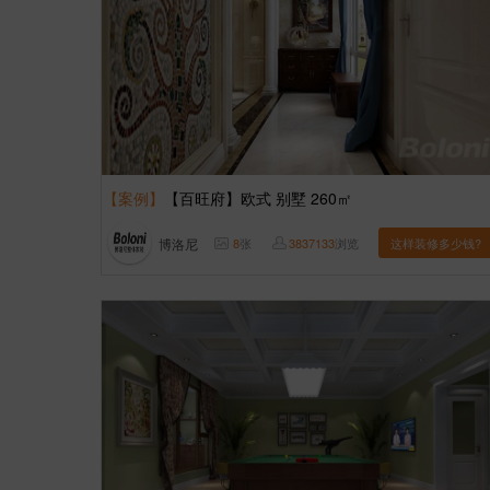
【案例】
【百旺府】欧式 别墅 260㎡
博洛尼
8
张
3837133
浏览
这样装修多少钱?