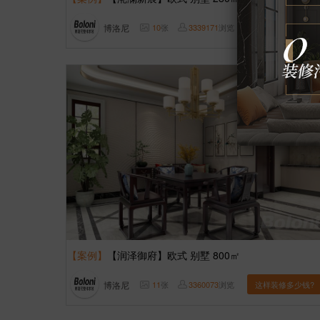
博洛尼
10
张
3339171
浏览
这样装修多少钱?
【案例】
【润泽御府】欧式 别墅 800㎡
博洛尼
11
张
3360073
浏览
这样装修多少钱?