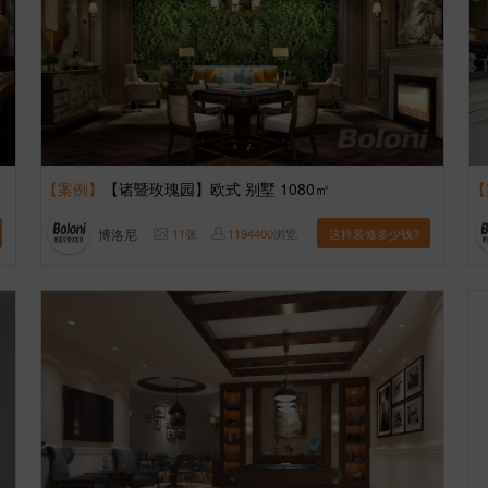
【案例】
【诸暨玫瑰园】欧式 别墅 1080㎡
【
博洛尼
11
张
1194400
浏览
这样装修多少钱?