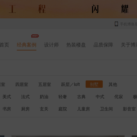
手机博洛
首页
经典案例
设计师
热装楼盘
品质保障
关于博
居室
四居室
五居室
跃层／loft
别墅
其他
美式
法式
奶油
轻奢
古典
中式
侘寂
书房
厨房
玄关
庭院
儿童房
卫生间
影音室