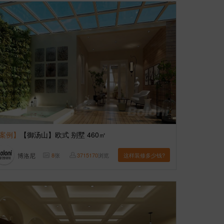
案例】
【御汤山】欧式 别墅 460㎡
博洛尼
8
张
3715170
浏览
这样装修多少钱?