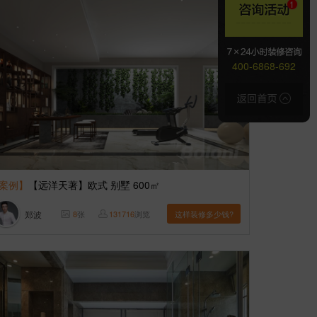
400-6868-692
案例】
【远洋天著】欧式 别墅 600㎡
郑波
8
张
131716
浏览
这样装修多少钱?