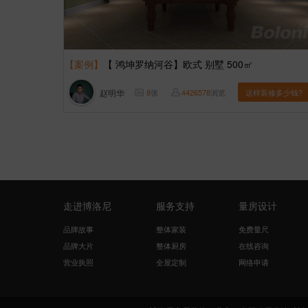
【案例】
【 鸿坤罗纳河谷】欧式 别墅 500㎡
赵明华
8
张
4426578
浏览
这样装修多少钱?
走进博洛尼
服务支持
量房设计
品牌故事
整体家装
免费量尺
品牌大片
整体厨房
在线咨询
营业执照
全屋定制
网络申请