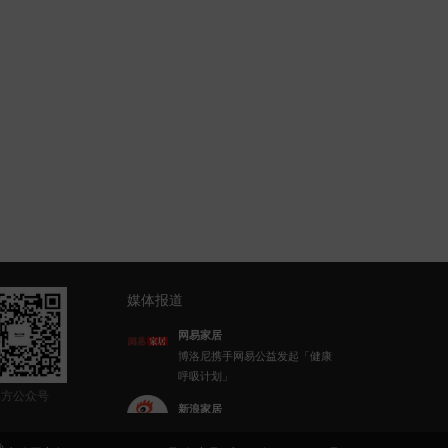
媒体报道
新浪家居
博洛尼整体家装顾克荣获「2022
(第八届)中国家居杰出人物」称
官方公众号
号
乐居财经