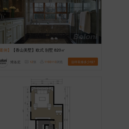
案例】
【香山美墅】欧式 别墅 820㎡
博洛尼
12
张
1193113
浏览
这样装修多少钱?