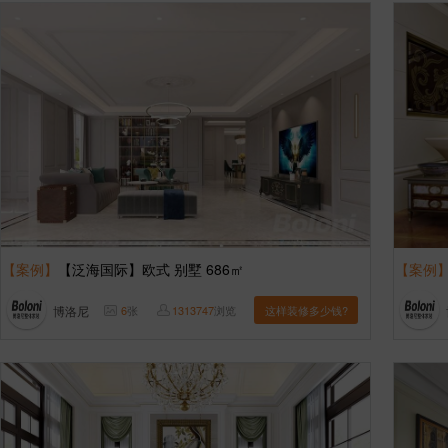
【案例】
【泛海国际】欧式 别墅 686㎡
【案例
博洛尼
6
张
1313747
浏览
这样装修多少钱?