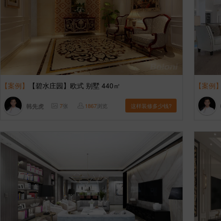
【案例】
【碧水庄园】欧式 别墅 440㎡
【案例
韩先虎
7
张
1867
浏览
这样装修多少钱?