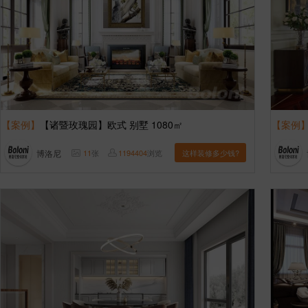
【案例】
【诸暨玫瑰园】欧式 别墅 1080㎡
【案例
博洛尼
11
张
1194404
浏览
这样装修多少钱?