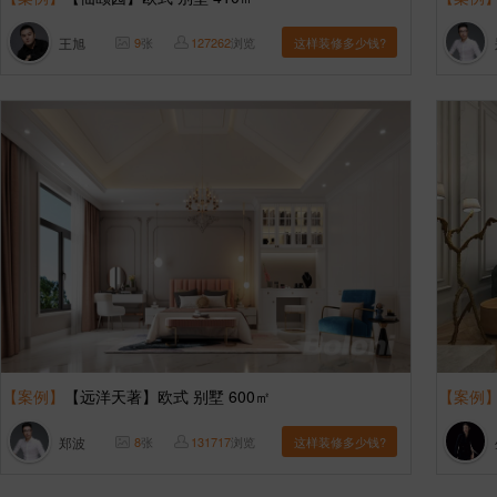
王旭
9
张
127262
浏览
这样装修多少钱?
【案例】
【远洋天著】欧式 别墅 600㎡
【案例
郑波
8
张
131717
浏览
这样装修多少钱?