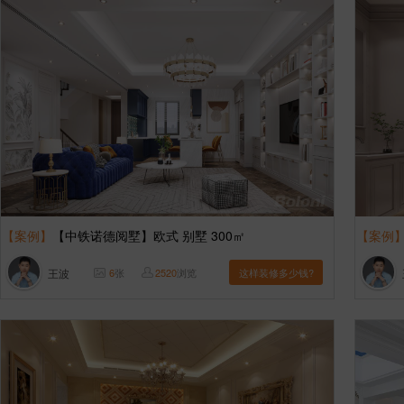
【案例】
【中铁诺德阅墅】欧式 别墅 300㎡
【案例
王波
6
张
2520
浏览
这样装修多少钱?