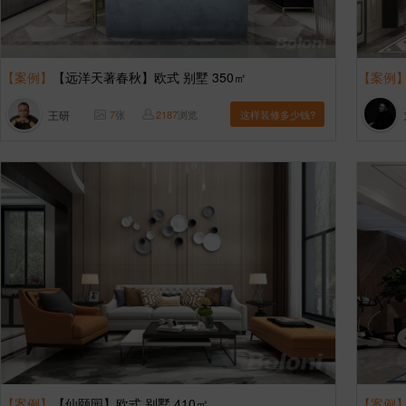
【案例】
【远洋天著春秋】欧式 别墅 350㎡
【案例
王研
7
张
2187
浏览
这样装修多少钱?
【案例】
【仙颐园】欧式 别墅 410㎡
【案例