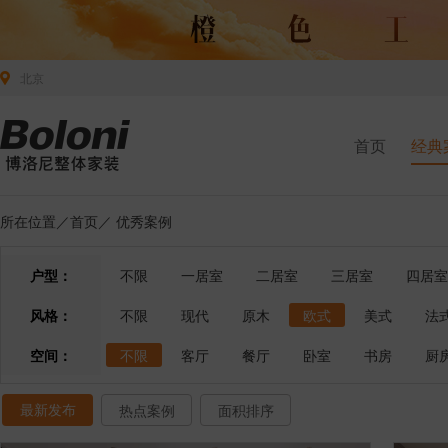
北京
首页
经典
所在位置／
首页
／
优秀案例
户型：
不限
一居室
二居室
三居室
四居室
风格：
不限
现代
原木
欧式
美式
法
空间：
不限
客厅
餐厅
卧室
书房
厨
最新发布
热点案例
面积排序