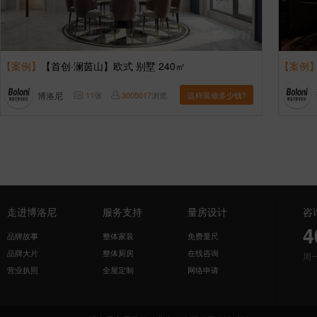
【案例】
【首创·澜茵山】欧式 别墅 240㎡
【案例
博洛尼
11
张
3005017
浏览
这样装修多少钱?
走进博洛尼
服务支持
量房设计
咨
4
品牌故事
整体家装
免费量尺
品牌大片
整体厨房
在线咨询
周
营业执照
全屋定制
网络申请