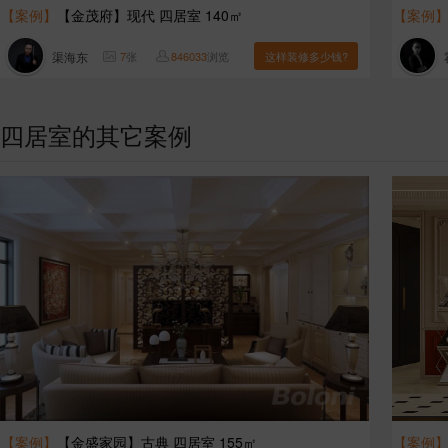
【案例】
【金茂府】现代 四居室 140㎡
【案例
渠海东
7
张
846033
浏览
这样装修多少钱?
四居室的其它案例
【案例】
【金盛家园】古典 四居室 155㎡
【案例