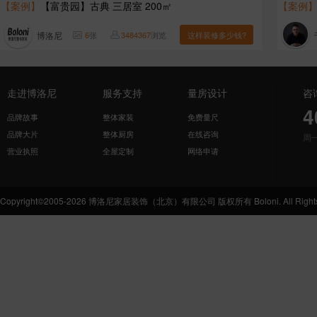
【案例】
【富贵园】古典 三居室 200㎡
【案例
博洛尼
6
张
3484367
浏览
这样装修多少钱?
走进博洛尼
服务支持
量房设计
咨
4
品牌故事
整体家装
免费量尺
品牌大片
整体厨房
在线咨询
周
营业执照
全屋定制
网络申请
Copyright©2005-2026 博洛尼家居装饰（北京）有限公司 版权所有 Boloni. All Rights 