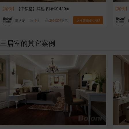
【案例】
【中信墅】其他 四居室 420㎡
【案例
博洛尼
8
张
2634257
浏览
这样装修多少钱?
三居室的其它案例