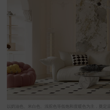
以奶油色、米白色、浅驼色等低饱和度暖色为主，奠定