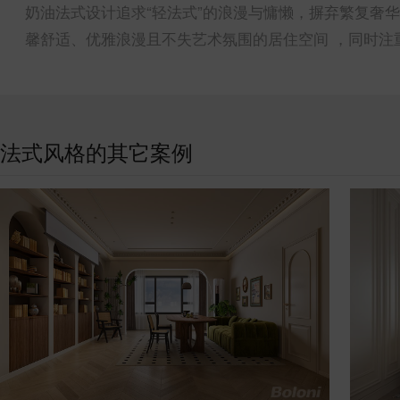
奶油法式设计追求“轻法式”的浪漫与慵懒，摒弃繁复奢
馨舒适、优雅浪漫且不失艺术氛围的居住空间 ，同时注
法式风格的其它案例