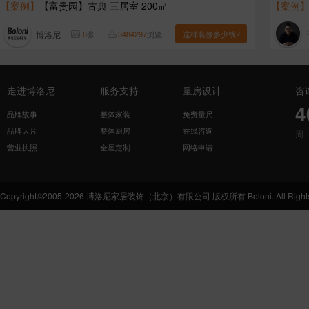
【案例】
【富贵园】古典 三居室 200㎡
【案例
博洛尼
6
张
3484297
浏览
这样装修多少钱?
走进博洛尼
服务支持
量房设计
咨
4
品牌故事
整体家装
免费量尺
品牌大片
整体厨房
在线咨询
周
营业执照
全屋定制
网络申请
Copyright©2005-2026 博洛尼家居装饰（北京）有限公司 版权所有 Boloni. All Rights 