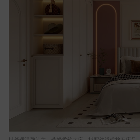
以舒适温馨为主，选择柔软大床，搭配丝绒或棉麻床品