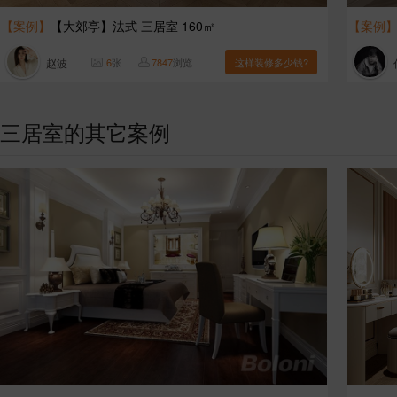
【案例】
【大郊亭】法式 三居室 160㎡
【案例
赵波
6
张
7847
浏览
这样装修多少钱?
三居室的其它案例