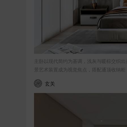
主卧以现代简约为基调，浅灰与暖棕交织出
景艺术装置成为视觉焦点，搭配通顶收纳柜
玄关