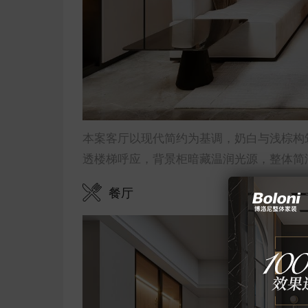
本案客厅以现代简约为基调，奶白与浅棕构
透楼梯呼应，背景柜暗藏温润光源，整体简
餐厅