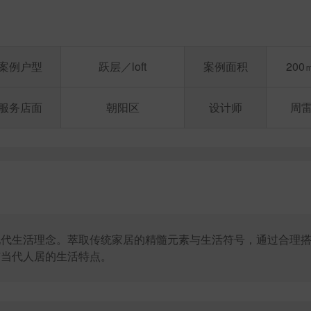
案例户型
跃层／loft
案例面积
200
服务店面
朝阳区
设计师
周
现代生活理念。萃取传统家居的精髓元素与生活符号，通过合理
与当代人居的生活特点。