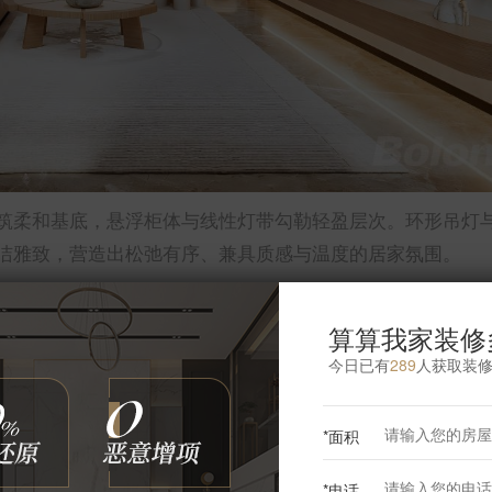
筑柔和基底，悬浮柜体与线性灯带勾勒轻盈层次。环形吊灯
洁雅致，营造出松弛有序、兼具质感与温度的居家氛围。
算算我家装修
今日已有
289
人获取装
更多餐厅灵感
*面积
*电话