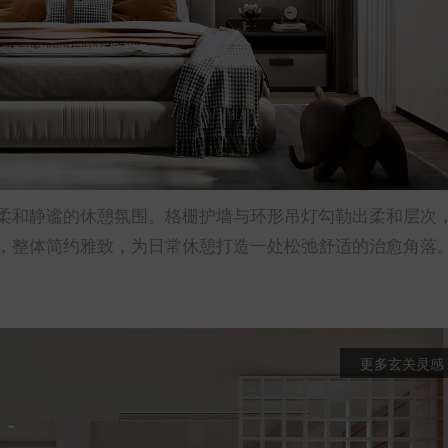
柔和静谧的休憩氛围。格栅护墙与环形吊灯勾勒出柔和层次
，整体简约雅致，为日常休憩打造一处松弛舒适的治愈角落
更多玄关灵感