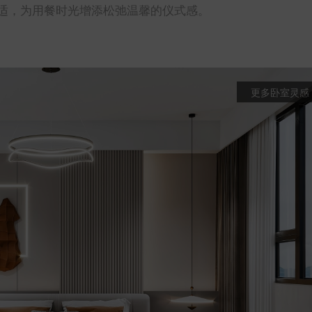
适，为用餐时光增添松弛温馨的仪式感。
更多卧室灵感