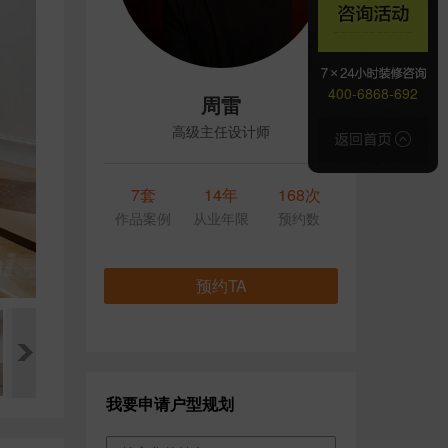
400-6868-692
周雷
高级主任设计师
7套
14年
168次
作品案例
从业年限
预约数
预约TA
我要申请户型规划