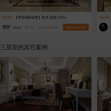
【案例】
【华贸城铂金墅】欧式 其他 370㎡
【案例
博洛尼
9
张
4430561
浏览
这样装修多少钱?
三居室的其它案例