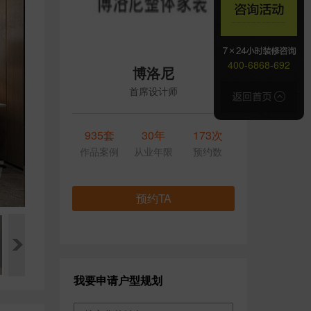
400-6868-692
博洛尼
首席设计师
935套
30年
173次
作品案例
从业年限
预约数
预约TA
我要申请户型规划