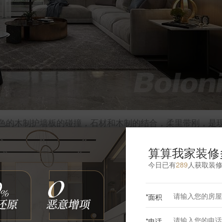
色的木制护墙板的碰撞，石材和木制的结合，柔里带刚，是
便拆洗，做起来也舒适。
算算我家装修
今日已有
289
人获取装
更多客厅灵感
*面积
*电话