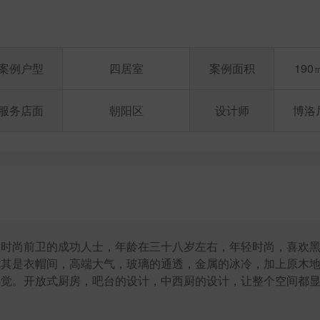
案例户型
四居室
案例面积
190
服务店面
朝阳区
设计师
博洛
对时尚前卫的成功人士，年龄在三十八岁左右，年轻时尚，喜欢
尤其是衣帽间，高端大气，玻璃的通透，金属的冰冷，加上原木
感觉。开放式厨房，吧台的设计，中西厨的设计，让整个空间都