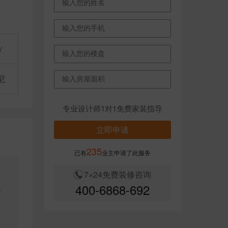
㎡
尼
专业设计师1对1免费家装指导
立即申请
235
已有
业主申请了此服务
7×24免费装修咨询
黑
400-6868-692
地
显