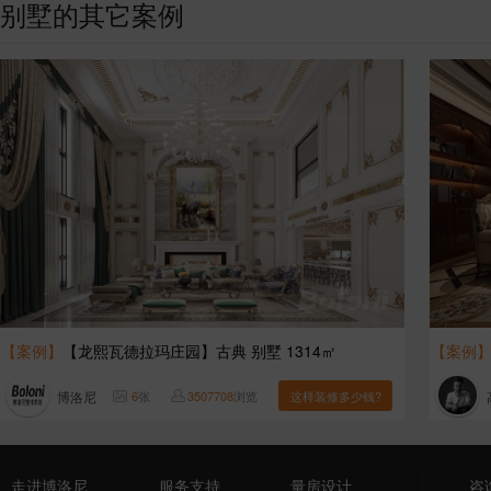
别墅的其它案例
【案例】
【龙熙瓦德拉玛庄园】古典 别墅 1314㎡
【案例
博洛尼
6
张
3507708
浏览
这样装修多少钱?
走进博洛尼
服务支持
量房设计
咨