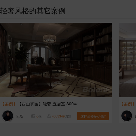
轻奢风格的其它案例
【案例】
【西山御园】轻奢 五居室 300㎡
【案例
闫磊
6
张
4383349
浏览
这样装修多少钱?