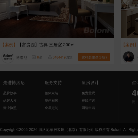
【案例】
【富贵园】古典 三居室 200㎡
【案例
博洛尼
6
张
3484419
浏览
这样装修多少钱?
走进博洛尼
服务支持
量房设计
咨
4
品牌故事
整体家装
免费量尺
品牌大片
整体厨房
在线咨询
周
营业执照
全屋定制
网络申请
Copyright©2005-2026 博洛尼家居装饰（北京）有限公司 版权所有 Boloni. All Rights 