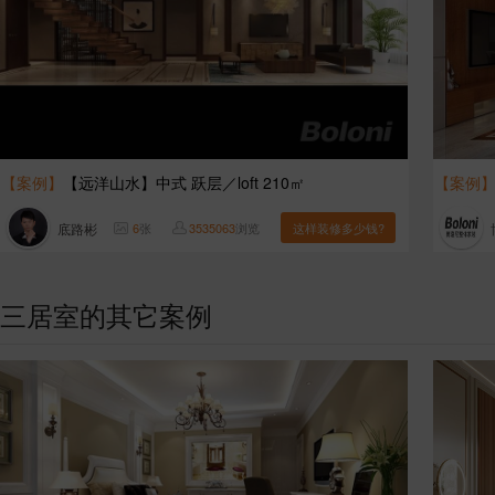
【案例】
【远洋山水】中式 跃层／loft 210㎡
【案例
底路彬
6
张
3535063
浏览
这样装修多少钱?
三居室的其它案例