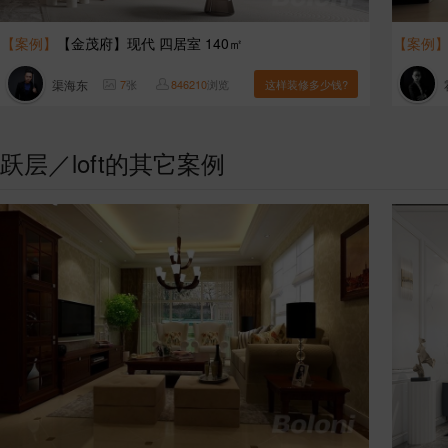
【案例】
【金茂府】现代 四居室 140㎡
【案例
渠海东
7
张
846210
浏览
这样装修多少钱?
跃层／loft的其它案例