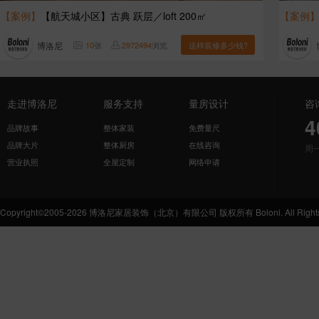
【案例】
【航天城小区】古典 跃层／loft 200㎡
【案例
博洛尼
10
张
2972494
浏览
这样装修多少钱?
走进博洛尼
服务支持
量房设计
咨
4
品牌故事
整体家装
免费量尺
品牌大片
整体厨房
在线咨询
周
营业执照
全屋定制
网络申请
Copyright©2005-2026 博洛尼家居装饰（北京）有限公司 版权所有 Boloni. All Rights 