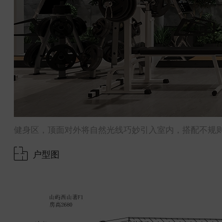
健身区，顶面对外将自然光线巧妙引入室内，搭配不规
户型图