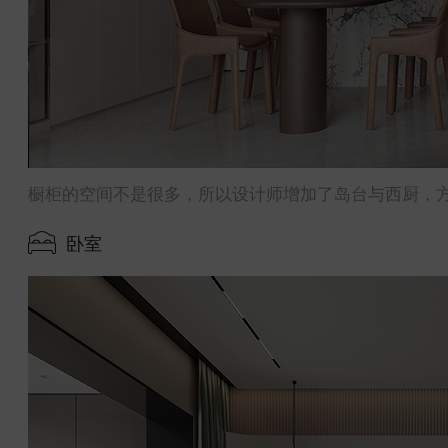
橱柜的空间不是很多，所以设计师增加了岛台与西厨，
卧室