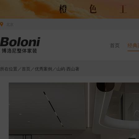
北京
首页
经典
所在位置／
首页
／
优秀案例
／山屿·西山著