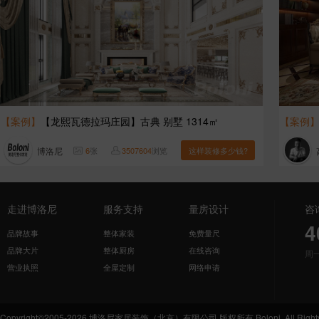
【案例】
【龙熙瓦德拉玛庄园】古典 别墅 1314㎡
【案例
博洛尼
6
张
3507604
浏览
这样装修多少钱?
走进博洛尼
服务支持
量房设计
咨
4
品牌故事
整体家装
免费量尺
品牌大片
整体厨房
在线咨询
周
营业执照
全屋定制
网络申请
Copyright©2005-2026 博洛尼家居装饰（北京）有限公司 版权所有 Boloni. All Rights 