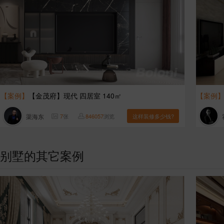
【案例】
【金茂府】现代 四居室 140㎡
【案例
渠海东
7
张
846057
浏览
这样装修多少钱?
别墅的其它案例