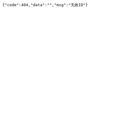
{"code":404,"data":"","msg":"无效ID"}