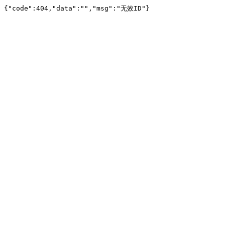
{"code":404,"data":"","msg":"无效ID"}