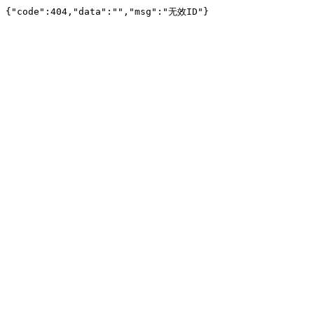
{"code":404,"data":"","msg":"无效ID"}