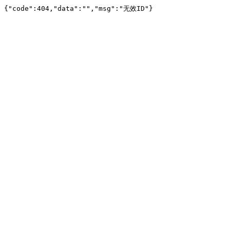
{"code":404,"data":"","msg":"无效ID"}