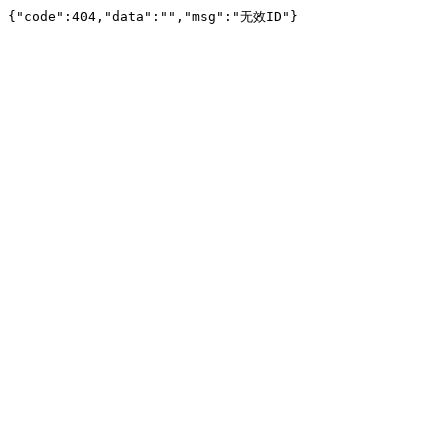
{"code":404,"data":"","msg":"无效ID"}