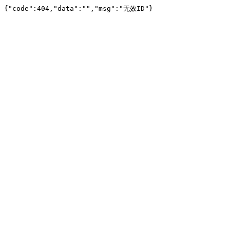
{"code":404,"data":"","msg":"无效ID"}