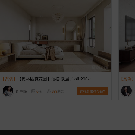
【案例】
【奥林匹克花园】混搭 跃层／loft 200㎡
【案例
胡书静
6
张
899
浏览
这样装修多少钱?