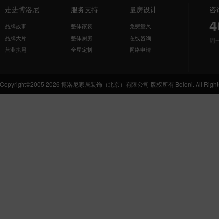
走进博洛尼
服务支持
量房设计
咨
4
品牌故事
整体家装
免费量尺
品牌大片
整体厨房
在线咨询
周
营业执照
全屋定制
网络申请
Copyright©2005-2026 博洛尼家居装饰（北京）有限公司 版权所有 Boloni. All Rights 