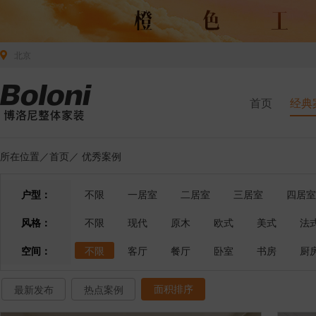
北京
首页
经典
所在位置／
首页
／
优秀案例
户型：
不限
一居室
二居室
三居室
四居室
风格：
不限
现代
原木
欧式
美式
法
空间：
不限
客厅
餐厅
卧室
书房
厨
面积排序
最新发布
热点案例