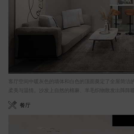
客厅空间中暖灰色的墙体和白色的顶面奠定了全屋简洁
柔美与温情。沙发上自然的棉麻、羊毛织物散发出阵阵
餐厅