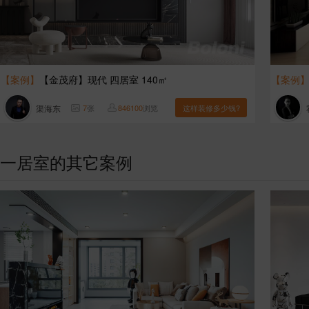
【案例】
【金茂府】现代 四居室 140㎡
【案例
渠海东
7
张
846100
浏览
这样装修多少钱?
一居室的其它案例