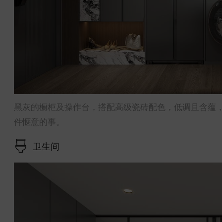
黑灰的橱柜及操作台，搭配高级瓷砖配色，低调且含蕴
件惬意的事。
卫生间