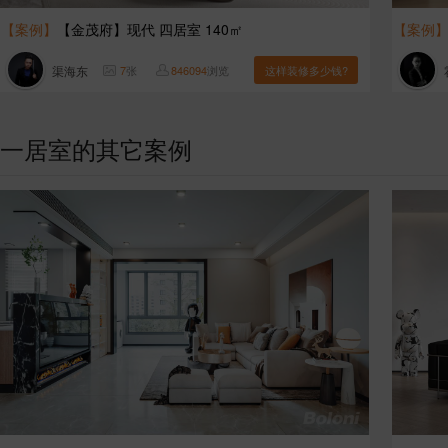
【案例】
【金茂府】现代 四居室 140㎡
【案例
渠海东
7
张
846094
浏览
这样装修多少钱?
一居室的其它案例