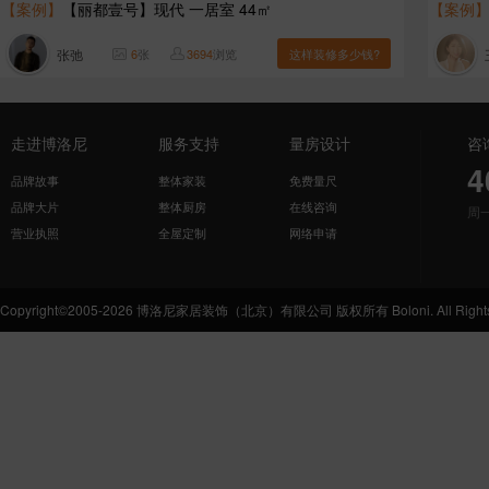
【案例】
【丽都壹号】现代 一居室 44㎡
【案例
张弛
6
张
3694
浏览
这样装修多少钱?
走进博洛尼
服务支持
量房设计
咨
4
品牌故事
整体家装
免费量尺
品牌大片
整体厨房
在线咨询
周
营业执照
全屋定制
网络申请
Copyright©2005-2026 博洛尼家居装饰（北京）有限公司 版权所有 Boloni. All Rights 