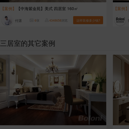
【案例】
【中海紫金苑】美式 四居室 160㎡
【案例
付湛
6
张
4348658
浏览
这样装修多少钱?
三居室的其它案例