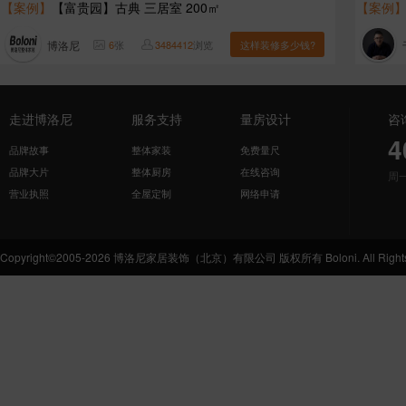
【案例】
【富贵园】古典 三居室 200㎡
【案例
博洛尼
6
张
3484412
浏览
这样装修多少钱?
走进博洛尼
服务支持
量房设计
咨
4
品牌故事
整体家装
免费量尺
品牌大片
整体厨房
在线咨询
周
营业执照
全屋定制
网络申请
Copyright©2005-2026 博洛尼家居装饰（北京）有限公司 版权所有 Boloni. All Rights 