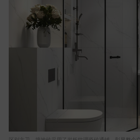
区别主卫，墙地砖采用了岩板纹理瓷砖通铺，彰显整个