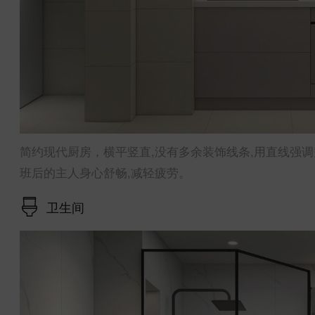
简约现代厨房，横平竖直,没有多余装饰线条,用直线强
班后的主人身心舒畅,减轻疲劳。
卫生间