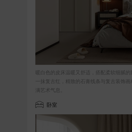
暖白色的皮床温暖又舒适，搭配柔软细腻的
一抹复古红，精致的石膏线条与复古装饰画
满艺术气息。
卧室