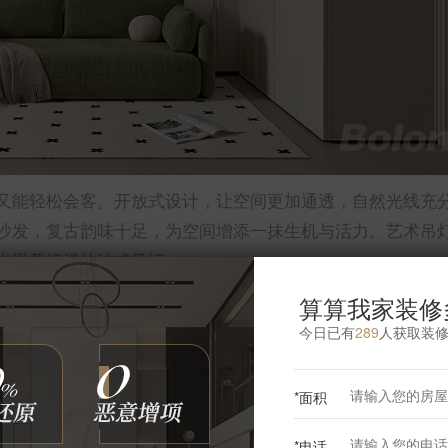
又能轻松会客。开放式设计，让空间更加通透，自然光线充
沙发，复古韵味十足，为空间增添一抹生机与活力。艺术吊
出温馨浪漫的法式风情。
算算我家装修
今日已有
289
人获取装
更多餐厅灵感
*面积
*电话