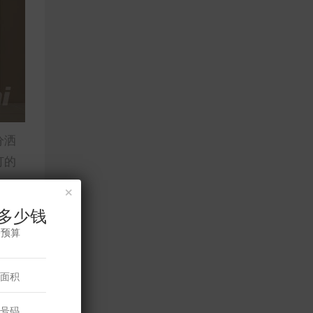
分洒
灯的
×
多少钱
修预算