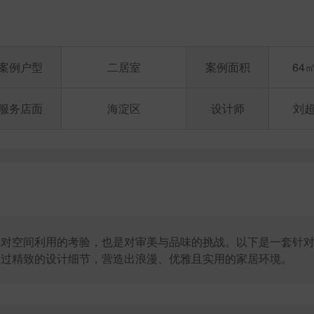
案例户型
二居室
案例面积
64
服务店面
海淀区
设计师
刘
是对空间利用的考验，也是对审美与品味的挑战。以下是一套针
通过精致的设计细节，营造出浪漫、优雅且实用的家居环境。