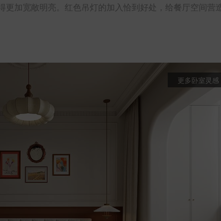
得更加宽敞明亮。红色吊灯的加入恰到好处，给餐厅空间营
更多卧室灵感