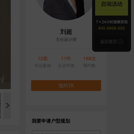
400-6868-692
刘超
主任设计师
12套
11年
168次
作品案例
从业年限
预约数
预约TA
我要申请户型规划