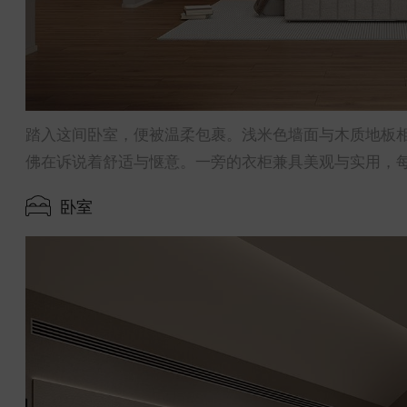
踏入这间卧室，便被温柔包裹。浅米色墙面与木质地板
佛在诉说着舒适与惬意。一旁的衣柜兼具美观与实用，
卧室