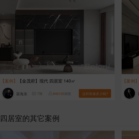
【案例】
【金茂府】现代 四居室 140㎡
【案例
渠海东
7
张
846100
浏览
这样装修多少钱?
四居室的其它案例