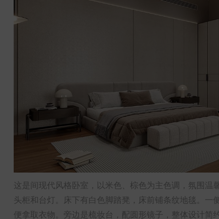
这是间现代风格卧室，以米色、棕色为主色调，氛围温
头柜和台灯。床下有白色脚踏凳，床前铺条纹地毯。一
便拿取衣物。旁边是梳妆台，配圆形镜子，整体设计简