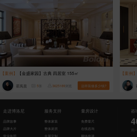
【案例】
【金盛家园】古典 四居室 155㎡
【案例
霍禹晨
5
张
3625189
浏览
这样装修多少钱?
走进博洛尼
服务支持
量房设计
咨
4
品牌故事
整体家装
免费量尺
品牌大片
整体厨房
在线咨询
周
营业执照
全屋定制
网络申请