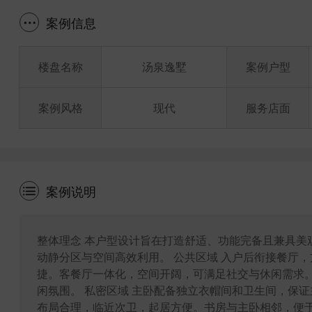
案例信息
楼盘名称
汤泉逸墅
案例户型
案例风格
现代
服务店面
案例说明
整体理念 本户型设计旨在打造舒适、功能完备且兼具美
动静分区与空间高效利用。 公共区域 入户后衔接餐厅
捷。客餐厅一体化，空间开阔，可满足社交与休闲需求
闲氛围。 私密区域 主卧配备独立衣帽间和卫生间，保
布局合理，临近次卫，起居方便。书房与主卧相邻，便于