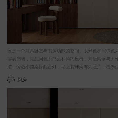
这是一个兼具卧室与书房功能的空间。以米色和深棕色
摆满书籍，搭配同色系书桌和简约座椅，方便阅读与工
洁，旁边小圆桌搭配台灯，墙上装饰架陈列照片，增添生
厨房