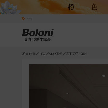
北京
所在位置／
首页
／
优秀案例
／五矿万科·如园