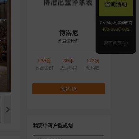
400-6868-692
博洛尼
首席设计师
935套
30年
173次
作品案例
从业年限
预约数
预约TA
我要申请户型规划