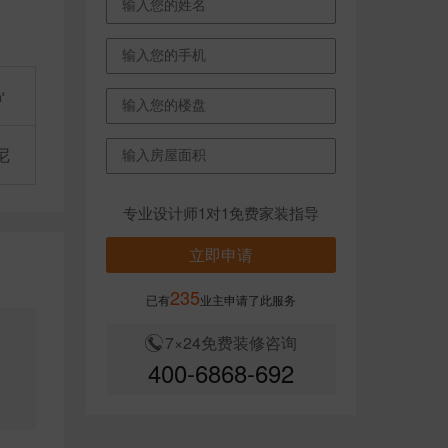
㎡
尼
专业设计师1对1免费家装指导
立即申请
235
已有
业主申请了此服务
7×24免费装修咨询
的
400-6868-692
是