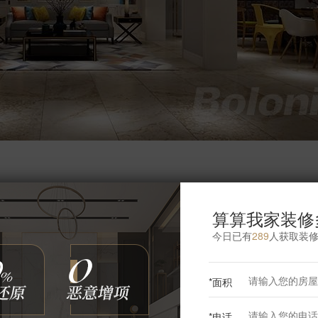
算算我家装修
更多餐厅灵感
今日已有
289
人获取装
*面积
*电话