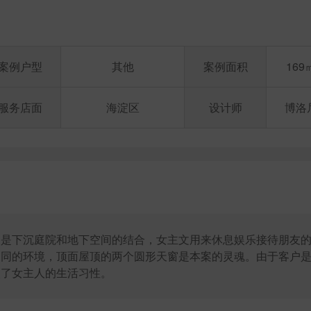
案例户型
其他
案例面积
169
服务店面
海淀区
设计师
博洛
。是下沉庭院和地下空间的结合，女主文用来休息娱乐接待朋友
不同的环境，顶面屋顶的两个圆形天窗是本案的灵魂。由于客户
入了女主人的生活习性。