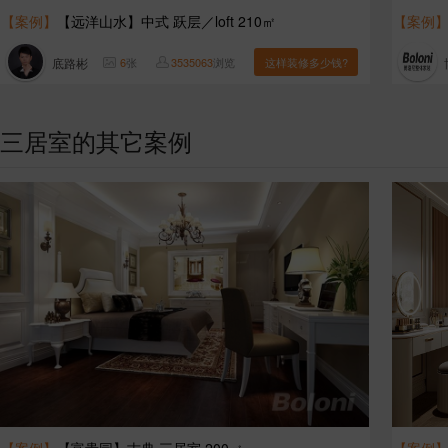
【案例】
【远洋山水】中式 跃层／loft 210㎡
【案例
底路彬
6
张
3535063
浏览
这样装修多少钱?
三居室的其它案例