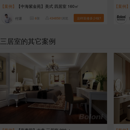
【案例】
【中海紫金苑】美式 四居室 160㎡
【案例
付湛
6
张
4348581
浏览
这样装修多少钱?
三居室的其它案例