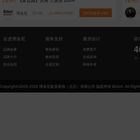
【案例】
【富贵园】古典 三居室 200㎡
【案例
博洛尼
6
张
3484270
浏览
这样装修多少钱?
走进博洛尼
服务支持
量房设计
咨
4
品牌故事
整体家装
免费量尺
品牌大片
整体厨房
在线咨询
周
营业执照
全屋定制
网络申请
Copyright©2005-2026 博洛尼家居装饰（北京）有限公司 版权所有 Boloni. All Rights 