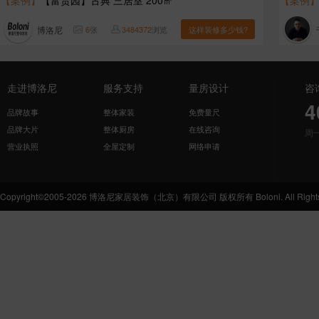
【案例】
【富贵园】古典 三居室 200㎡
【案例
博洛尼
6
张
3484372
浏览
这样装修多少钱?
走进博洛尼
服务支持
量房设计
咨
4
品牌故事
整体家装
免费量尺
品牌大片
整体厨房
在线咨询
周
营业执照
全屋定制
网络申请
Copyright©2005-2026 博洛尼家居装饰（北京）有限公司 版权所有 Boloni. All Rights 