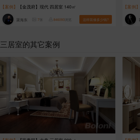
【案例】
【金茂府】现代 四居室 140㎡
【案例
渠海东
7
张
846093
浏览
这样装修多少钱?
三居室的其它案例