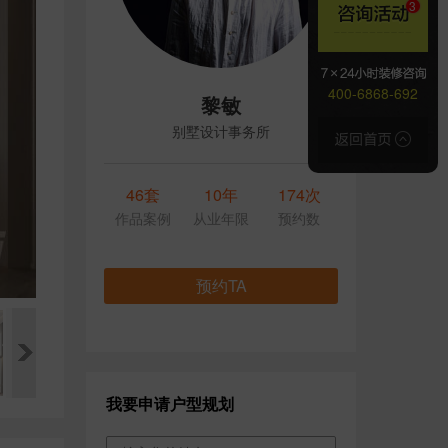
400-6868-692
黎敏
别墅设计事务所
46套
10年
174次
作品案例
从业年限
预约数
预约TA
我要申请户型规划