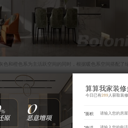
灰色和橙色系为主活跃空间的同时，根据暖色系空间搭配了
算算我家装修
今日已有
289
人获取装
更多客厅灵感
*面积
*电话