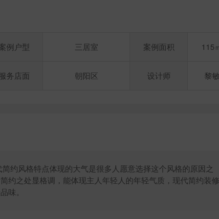
案例户型
三居室
案例面积
115
服务店面
朝阳区
设计师
黎
代简约风格特点体现的大气是很多人愿意选择这个风格的原因之
而简约之处显格调，能体现主人年轻人的年轻气质，现代简约装
活品味。