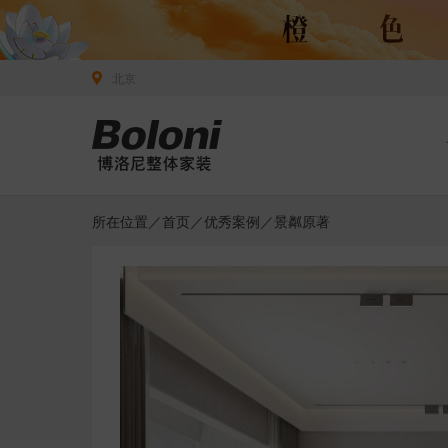
北京
所在位置／
首页
／
优秀案例
／景粼原著