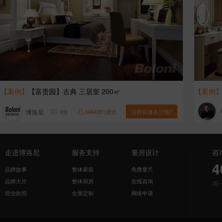
【案例】
【富贵园】古典 三居室 200㎡
【案例
博洛尼
6
张
3484281
浏览
这样装修多少钱?
走进博洛尼
服务支持
量房设计
咨
4
品牌故事
整体家装
免费量尺
品牌大片
整体厨房
在线咨询
周
营业执照
全屋定制
网络申请