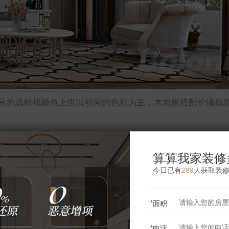
具的选材和颜色上也以明亮的色彩为主，木地板搭配护墙板
算算我家装修
今日已有
289
人获取装
更多餐厅灵感
*面积
*电话