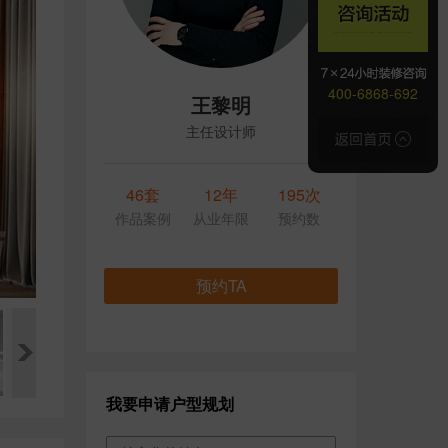
400-6868-692
王黎明
主任设计师
46套
12年
195次
作品案例
从业年限
预约数
预约TA
我要申请户型规划