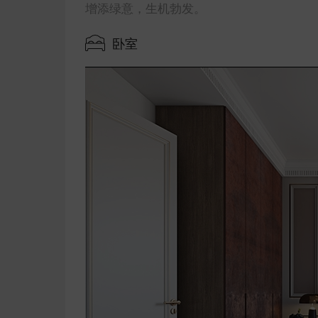
增添绿意，生机勃发。
卧室