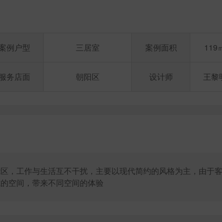
案例户型
三居室
案例面积
119
服务店面
朝阳区
设计师
王黎
能区，工作与生活互不干扰，主要以现代简约的风格为主，由于
式的空间，带来不同空间的体验