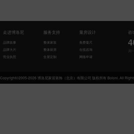
走进博洛尼
服务支持
量房设计
咨
4
品牌故事
整体家装
免费量尺
品牌大片
整体厨房
在线咨询
周
营业执照
全屋定制
网络申请
Copyright©2005-2026 博洛尼家居装饰（北京）有限公司 版权所有 Boloni. All Rights 