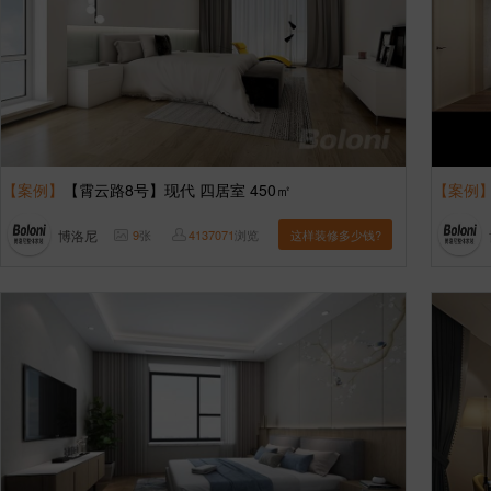
【案例】
【霄云路8号】现代 四居室 450㎡
【案例
博洛尼
9
张
4137071
浏览
这样装修多少钱?