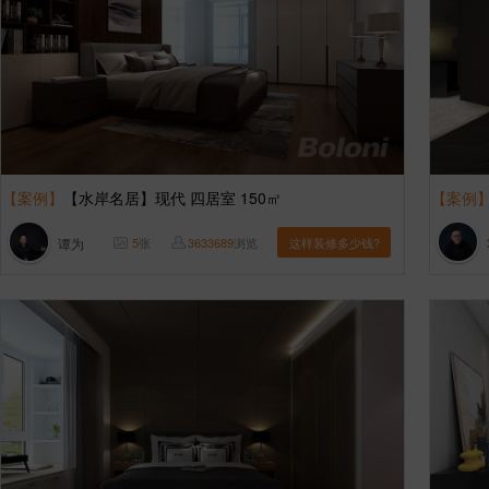
【案例】
【水岸名居】现代 四居室 150㎡
【案例
谭为
5
张
3633689
浏览
这样装修多少钱?