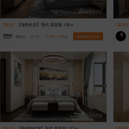
【案例】
【泷悦长安】现代 四居室 130㎡
【案例
博洛尼
6
张
3801195
浏览
这样装修多少钱?
【案例】
【美的时代城】现代 四居室 137㎡
【案例