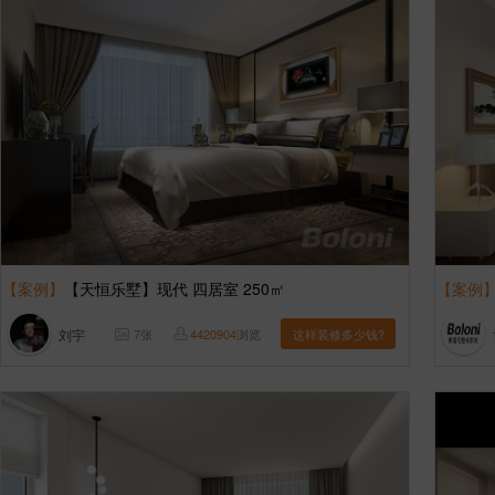
【案例】
【天恒乐墅】现代 四居室 250㎡
【案例
刘宇
7
张
4420904
浏览
这样装修多少钱?