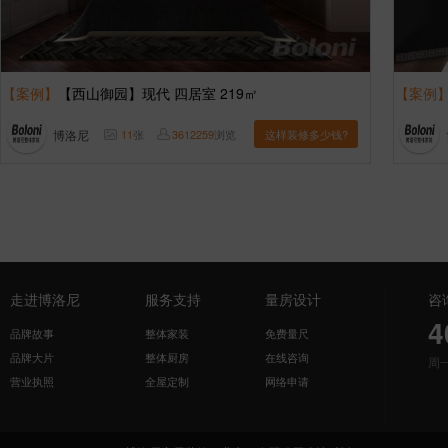
【案例】
【西山御园】现代 四居室 219㎡
【案例
博洛尼
11
张
3612259
浏览
这样装修多少钱?
走进博洛尼
服务支持
量房设计
咨
4
品牌故事
整体家装
免费量尺
品牌大片
整体厨房
在线咨询
周
营业执照
全屋定制
网络申请