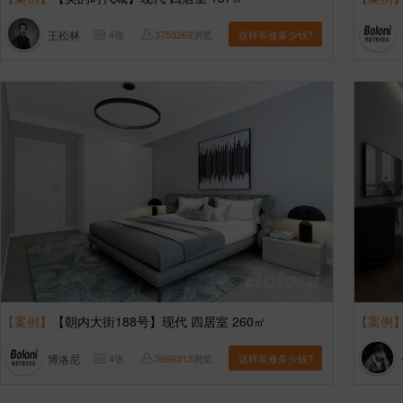
王松林
4
张
3753269
浏览
这样装修多少钱?
【案例】
【朝内大街188号】现代 四居室 260㎡
【案例
博洛尼
4
张
3696313
浏览
这样装修多少钱?