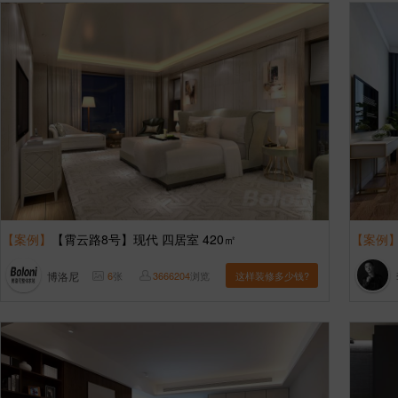
【案例】
【霄云路8号】现代 四居室 420㎡
【案例
博洛尼
6
张
3666204
浏览
这样装修多少钱?