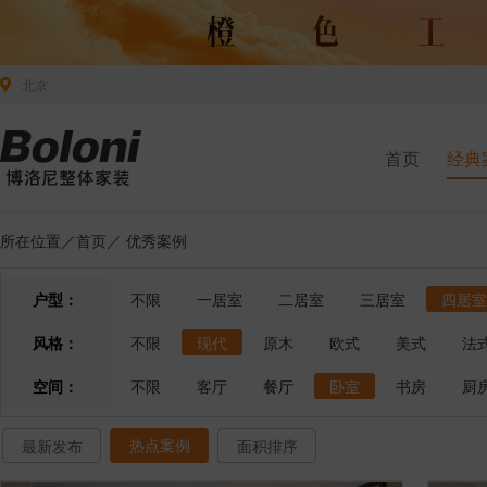
北京
首页
经典
所在位置／
首页
／
优秀案例
户型：
不限
一居室
二居室
三居室
四居室
风格：
不限
现代
原木
欧式
美式
法
空间：
不限
客厅
餐厅
卧室
书房
厨
热点案例
最新发布
面积排序