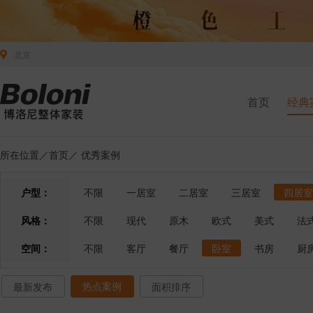
北京
首页
经典
所在位置／
首页
／
优秀案例
户型：
不限
一居室
二居室
三居室
四居室
风格：
不限
现代
原木
欧式
美式
法
空间：
不限
客厅
餐厅
卧室
书房
厨
热点案例
最新发布
面积排序