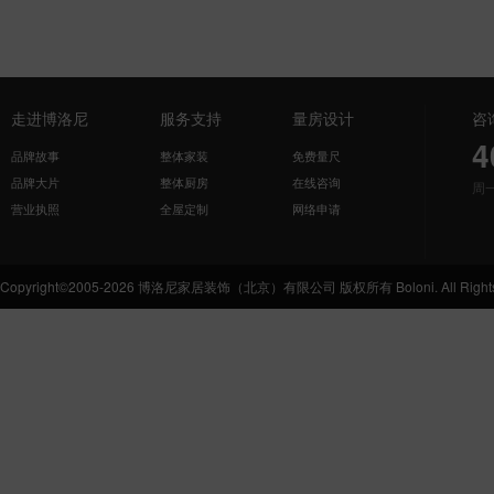
走进博洛尼
服务支持
量房设计
咨
4
品牌故事
整体家装
免费量尺
品牌大片
整体厨房
在线咨询
周
营业执照
全屋定制
网络申请
Copyright©2005-2026 博洛尼家居装饰（北京）有限公司 版权所有 Boloni. All Rights 