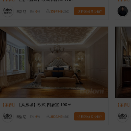
博洛尼
6
张
3597949
浏览
这样装修多少钱?
【案例】
【凤凰城】欧式 四居室 190㎡
【案例
博洛尼
6
张
3525245
浏览
这样装修多少钱?