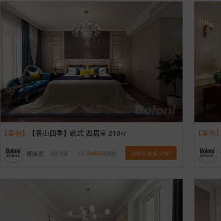
【案例】
【香山四季】欧式 四居室 210㎡
【案例
博洛尼
5
张
3048305
浏览
这样装修多少钱?