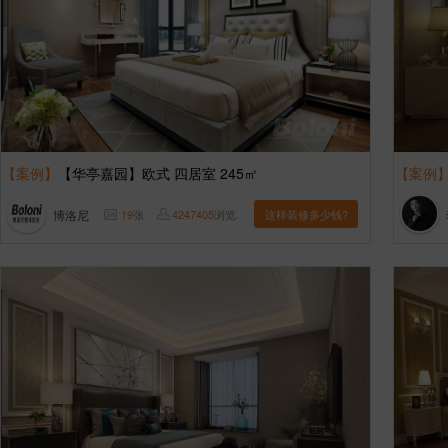
【案例】
【华亭嘉园】欧式 四居室 245㎡
【案例
博洛尼
19
张
4247405
浏览
这样装修多少钱?