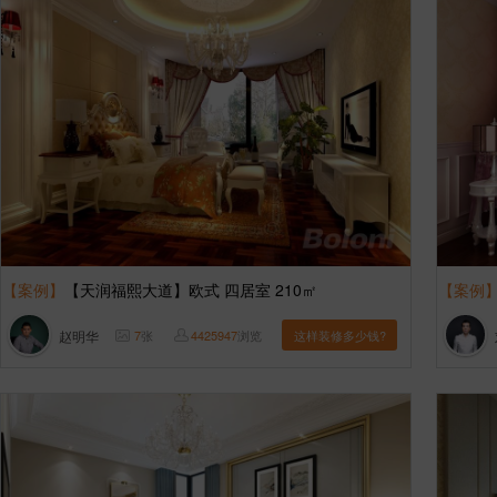
【案例】
【天润福熙大道】欧式 四居室 210㎡
【案例
赵明华
7
张
4425947
浏览
这样装修多少钱?