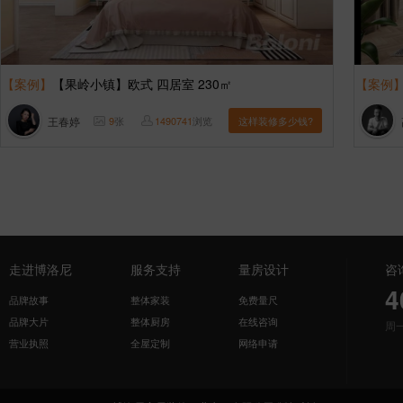
【案例】
【果岭小镇】欧式 四居室 230㎡
【案例
王春婷
9
张
1490741
浏览
这样装修多少钱?
走进博洛尼
服务支持
量房设计
咨
4
品牌故事
整体家装
免费量尺
品牌大片
整体厨房
在线咨询
周
营业执照
全屋定制
网络申请