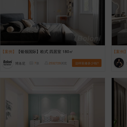
【案例】
【银领国际】欧式 四居室 180㎡
【案例
博洛尼
7
张
2532729
浏览
这样装修多少钱?