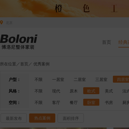
北京
首页
经典
所在位置／
首页
／
优秀案例
户型：
不限
一居室
二居室
三居室
四居室
风格：
不限
现代
原木
欧式
美式
法
空间：
不限
客厅
餐厅
卧室
书房
厨
热点案例
最新发布
面积排序