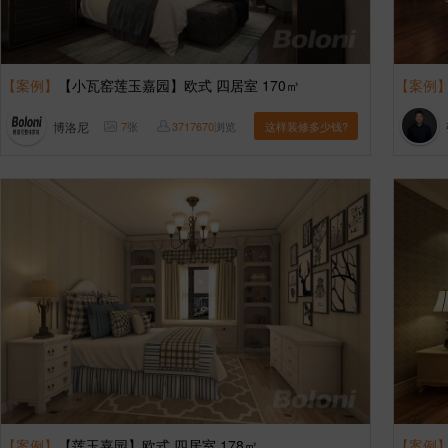
【案例】
【小瓦窑莲玉嘉园】欧式 四居室 170㎡
【案例
博洛尼
7
张
3717670
浏览
这样装修多少钱?
【案例】
【莲玉嘉园】欧式 四居室 178㎡
【案例