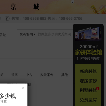
×
售前：400-6868-692 售后：400-666-3706
尼
洛尼
优秀案例
极简
混搭
中古
实景案例
其他
衣帽间
其他
×
多少钱
共
套
11
1
修预算