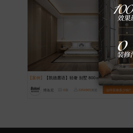
【案例】
【凯德麓语】轻奢 别墅 800㎡
博洛尼
6
张
3354965
浏览
这样装修多少钱?