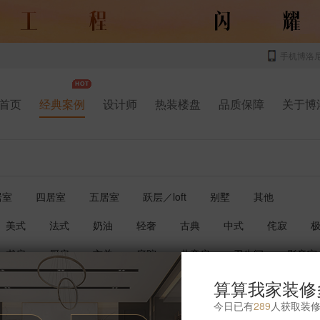
手机博洛
首页
经典案例
设计师
热装楼盘
品质保障
关于博
居室
四居室
五居室
跃层／loft
别墅
其他
美式
法式
奶油
轻奢
古典
中式
侘寂
书房
厨房
玄关
庭院
儿童房
卫生间
影音室
算算我家装修
今日已有
289
人获取装