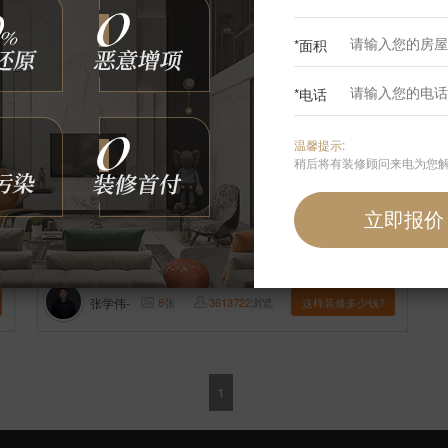
*面积
*电话
温馨提示:
稍后将有装修顾问来电为您
【案例】
【凯德麓语】欧式 别墅 520㎡
张学伟-
8
张
3613722
浏览
这样装修多少钱?
1