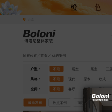
北京
所在位置／
首页
／
优秀案例
户型：
不限
一居室
二居室
三
风格：
不限
现代
原木
欧式
空间：
不限
客厅
餐厅
卧室
最新发布
热点案例
面积排序