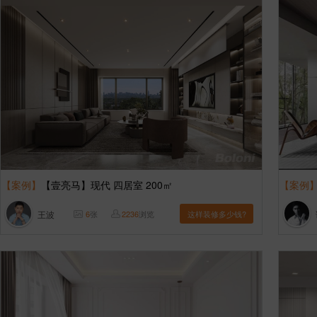
【案例】
【壹亮马】现代 四居室 200㎡
【案例
王波
6
张
2236
浏览
这样装修多少钱?