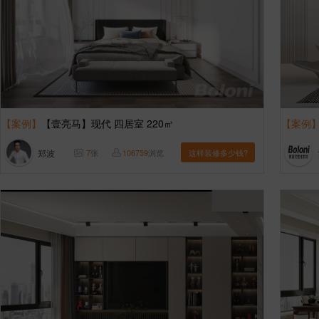
【案例】
【壹亮马】现代 四居室 220㎡
【案例
郑波
7
张
106759
浏览
这样装修多少钱?