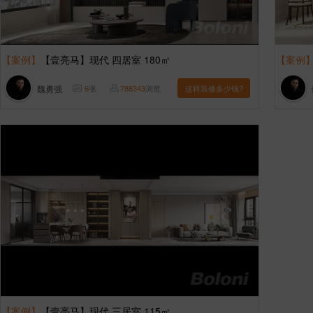
【案例】
【壹亮马】现代 四居室 180㎡
【案例
魏勇强
6
张
788343
浏览
这样装修多少钱?
【案例】
【壹亮马】现代 三居室 115㎡