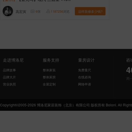
高宏寅
6
张
1187256
浏览
这样装修多少钱?
走进博洛尼
服务支持
量房设计
咨
4
品牌故事
整体家装
免费量尺
品牌大片
整体厨房
在线咨询
周
营业执照
全屋定制
网络申请
Copyright©2005-2026 博洛尼家居装饰（北京）有限公司 版权所有 Boloni. All Rights 