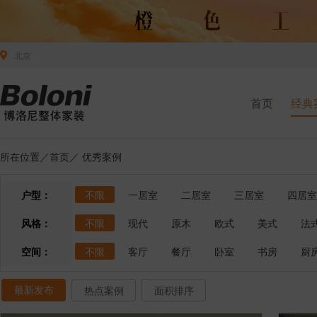
北京
首页
经典
所在位置／
首页
／
优秀案例
户型：
不限
一居室
二居室
三居室
四居室
风格：
不限
现代
原木
欧式
美式
法
空间：
不限
客厅
餐厅
卧室
书房
厨
最新发布
热点案例
面积排序