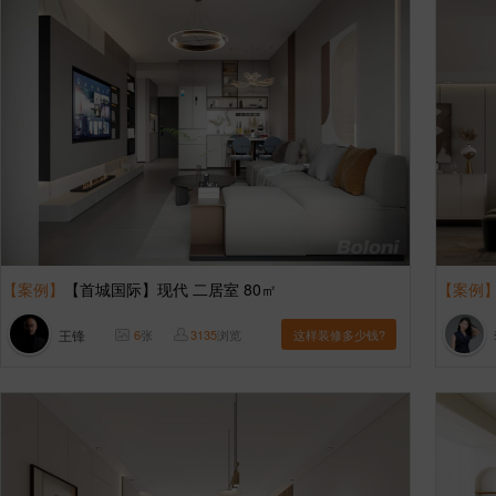
【案例】
【首城国际】现代 二居室 80㎡
【案例
王锋
6
张
3135
浏览
这样装修多少钱?