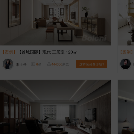
【案例】
【首城国际】现代 三居室 120㎡
【案例
李士佳
6
张
444350
浏览
这样装修多少钱?