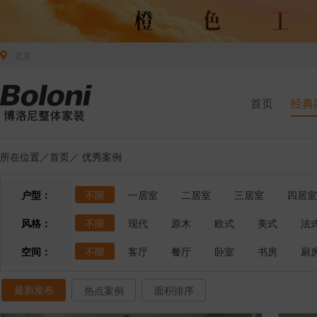
北京
首页
经典
所在位置／
首页
／
优秀案例
户型：
不限
一居室
二居室
三居室
四居室
风格：
不限
现代
原木
欧式
美式
法
空间：
不限
客厅
餐厅
卧室
书房
厨
最新发布
热点案例
面积排序