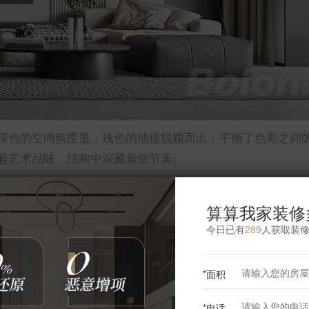
深色的空间氛围里，浅色的地毯脱颖而出，平衡了色彩之间
着艺术品味，结构中深藏着细节美。
算算我家装修
今日已有
289
人获取装
更多客厅灵感
*面积
*电话