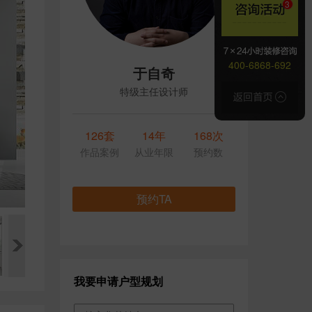
400-6868-692
于自奇
特级主任设计师
126套
14年
168次
作品案例
从业年限
预约数
预约TA
我要申请户型规划