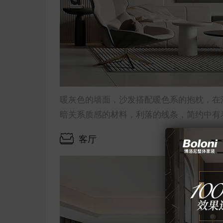
暖灰色的墙面，沙发搭配暖色系的抱枕，在
暗关系质感的材料，利落的线条，简约中有
客厅