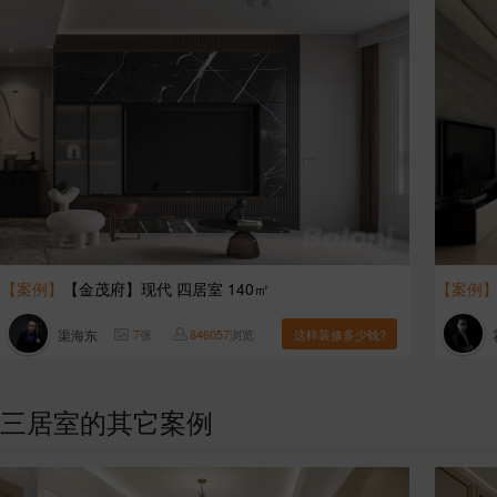
【案例】
【金茂府】现代 四居室 140㎡
【案例
渠海东
7
张
846057
浏览
这样装修多少钱?
三居室的其它案例