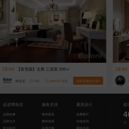
【案例】
【富贵园】古典 三居室 200㎡
【案例
博洛尼
6
张
3484341
浏览
这样装修多少钱?
走进博洛尼
服务支持
量房设计
咨
4
品牌故事
整体家装
免费量尺
品牌大片
整体厨房
在线咨询
周
营业执照
全屋定制
网络申请