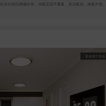
、灶台分别沿两侧分布，动线迂回不重复，灵活机动，体验方便
更多客厅灵感