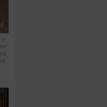
，还
适的
格要
营造