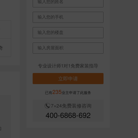
㎡
奇
专业设计师1对1免费家装指导
立即申请
235
已有
业主申请了此服务
7×24免费装修咨询
，
400-6868-692
，
适
加
分