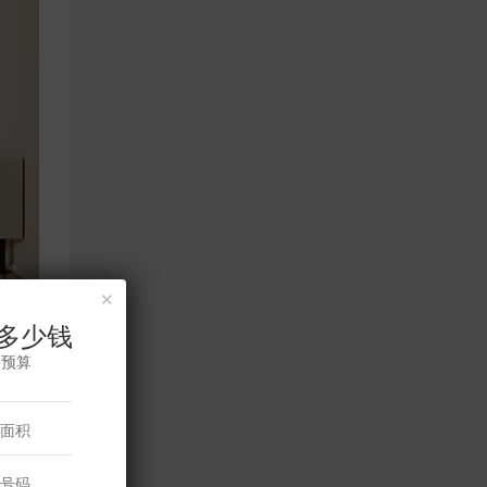
×
多少钱
这种
修预算
体，
闲娱
。