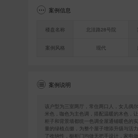
案例信息
楼盘名称
北洼路28号院
案例风格
现代
案例说明
该户型为三室两厅，常住两口人，女儿偶尔
米色，咖色为主色调，搭配温暖的木色，
柜子和背景墙都统一色调全屋通铺暖色的
量的绿植点缀，为整个屋子增添升级与活力
了收纳性，橱柜门均做无把手设计，家电