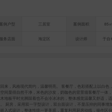
案例户型
三居室
案例面积
85
服务店面
海淀区
设计师
于自
回来，风格现代简约，温馨明亮。 客餐厅，色彩搭配上以白色
让空间显得自然干净，米色的沙发，奶咖色的背景墙客餐厅一体
实木地板平时光脚踩着也不会冷冰冰的，整体感觉温馨又舒适，
。 厨房，采用双一字型设计，双台面设计，不显压抑的同事增
做嵌入式设计，整体性统一更美观，重复利用厨房动线，操作区