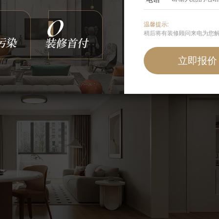
温馨提示:
稍后将有装修顾问来电为您
更多餐厅灵感