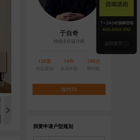
400-6868-692
于自奇
特级主任设计师
126套
14年
168次
作品案例
从业年限
预约数
预约TA
我要申请户型规划