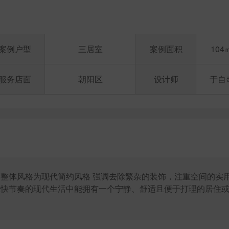
案例户型
三居室
案例面积
104
服务店面
朝阳区
设计师
于自
整体风格为现代简约风格 强调去除繁杂的装饰，注重空间的实
在快节奏的现代生活中能拥有一个宁静、舒适且便于打理的居住