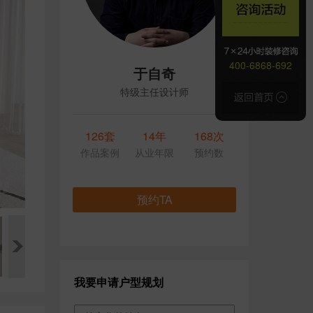
400-6868-692
于自奇
特级主任设计师
126套
14年
168次
作品案例
从业年限
预约数
预约TA
我要申请户型规划