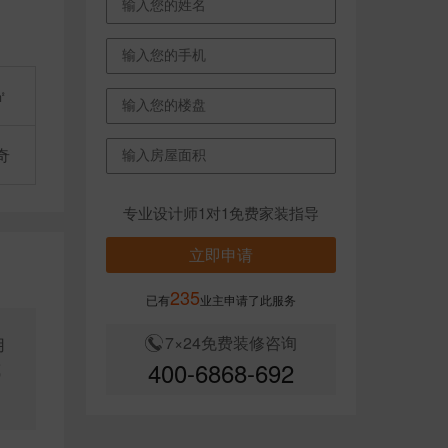
㎡
奇
专业设计师1对1免费家装指导
立即申请
235
已有
业主申请了此服务
7×24免费装修咨询
用
400-6868-692
或