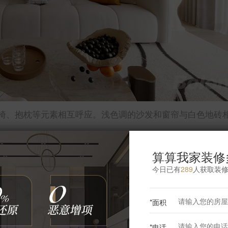
椅、抱枕等元素相互呼应。浅色调的沙发和窗帘与白色地砖
算算我家装修
今日已有
289
人获取装
更多卧室灵感
*面积
*电话