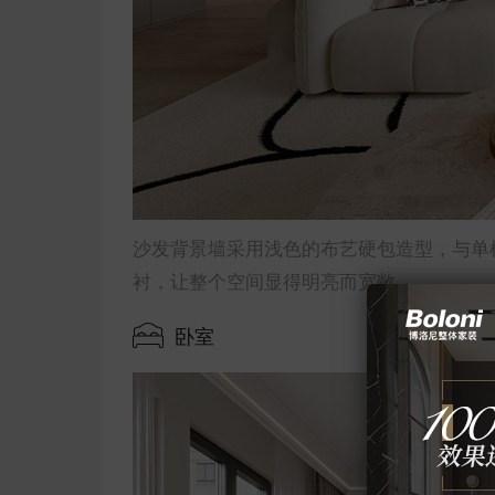
沙发背景墙采用浅色的布艺硬包造型，与单
衬，让整个空间显得明亮而宽敞。
卧室