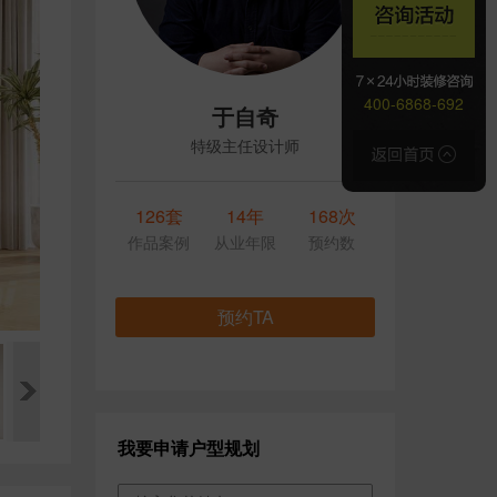
400-6868-692
于自奇
特级主任设计师
126套
14年
168次
作品案例
从业年限
预约数
预约TA
我要申请户型规划