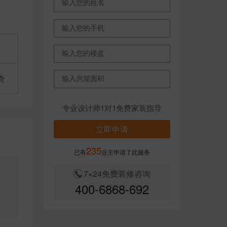
㎡
奇
专业设计师1对1免费家装指导
立即申请
235
已有
业主申请了此服务
7×24免费装修咨询
油
400-6868-692
，