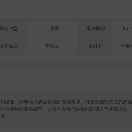
案例户型
二居室
案例面积
85
服务店面
丰台区
设计师
于自
尚相结合，同时融入奶油色调的温馨柔和，打造出独特的法式奶
、对称布局和装饰细节，又展现出现代风格的简洁大气和实用性
氛围。