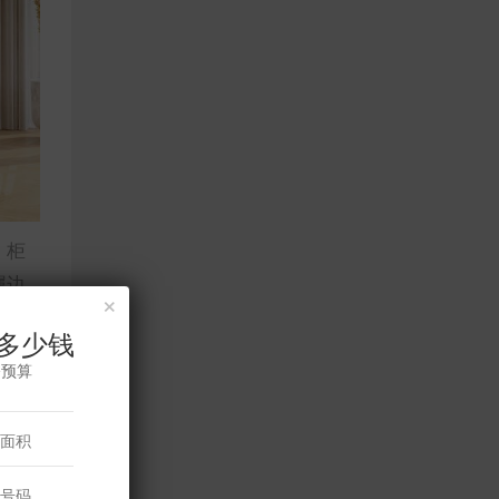
。柜
属边
×
多少钱
修预算