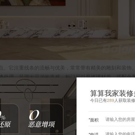
点。它注重线条的流畅与优美，常常带有精美的雕刻和装饰
漆处理，呈现出温润的质感。柜门可以是玻璃材质，搭配金
算算我家装修
今日已有
289
人获取装
*面积
更多客厅灵感
*电话