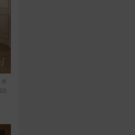
。柜
属边