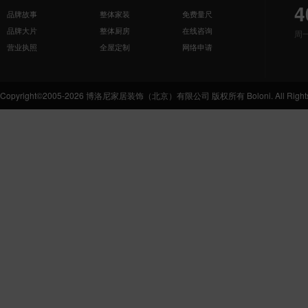
4
品牌故事
整体家装
免费量尺
品牌大片
整体厨房
在线咨询
周
营业执照
全屋定制
网络申请
Copyright©2005-2026 博洛尼家居装饰（北京）有限公司 版权所有 Boloni. All Rights 