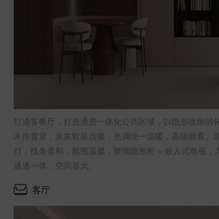
打通客餐厅，打造通透一体化公共区域，以隐形收纳弱化
木作贯穿，米灰软装点缀，色调统一温暖，高级耐看。原
灯，线条柔和，氛围温馨，整墙隐形柜 + 嵌入式电视
通透一体，空间显大。
客厅