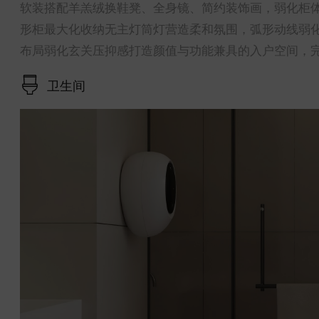
软装搭配羊羔绒换鞋凳、全身镜、简约装饰画，弱化柜
形柜最大化收纳无主灯筒灯营造柔和氛围，弧形动线弱
布局弱化玄关压抑感打造颜值与功能兼具的入户空间，
卫生间