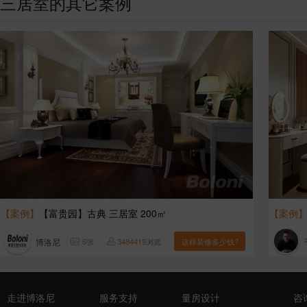
三居室的其它案例
【案例】
【富贵园】古典 三居室 200㎡
【案例
博洛尼
6
张
3484419
浏览
这样装修多少钱?
走进博洛尼
服务支持
量房设计
咨