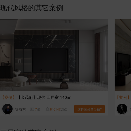
现代风格的其它案例
【案例】
【金茂府】现代 四居室 140㎡
【案例
渠海东
7
张
846147
浏览
这样装修多少钱?