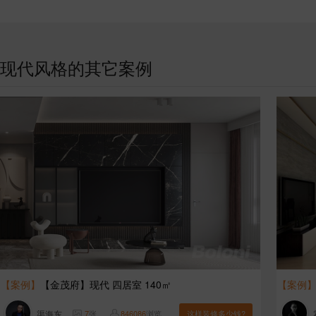
现代风格的其它案例
【案例】
【金茂府】现代 四居室 140㎡
【案例
渠海东
7
张
846086
浏览
这样装修多少钱?