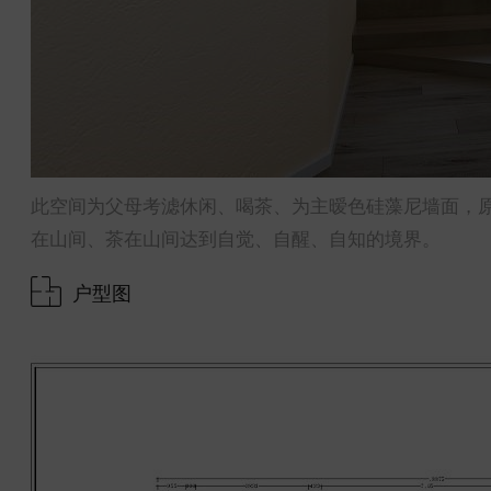
此空间为父母考滤休闲、喝茶、为主暧色硅藻尼墙面，
在山间、茶在山间达到自觉、自醒、自知的境界。
户型图