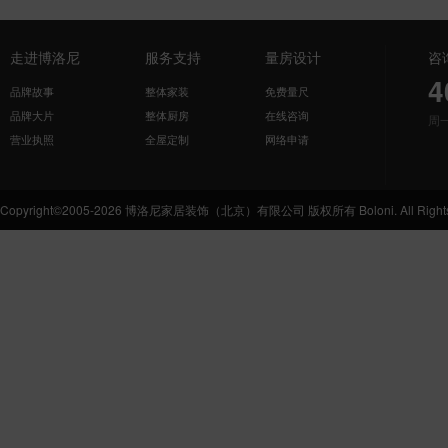
走进博洛尼
服务支持
量房设计
咨
4
品牌故事
整体家装
免费量尺
品牌大片
整体厨房
在线咨询
周
营业执照
全屋定制
网络申请
Copyright©2005-2026 博洛尼家居装饰（北京）有限公司 版权所有 Boloni. All Rights 