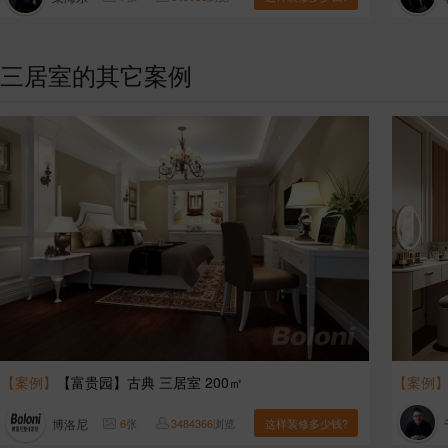
三居室的其它案例
【案例】
【富贵园】古典 三居室 200㎡
【案例
博洛尼
6
张
3484366
浏览
这样装修多少钱?