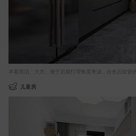
本着简洁、大方、便于后期打理角度考滤，白色石纹瓷
儿童房